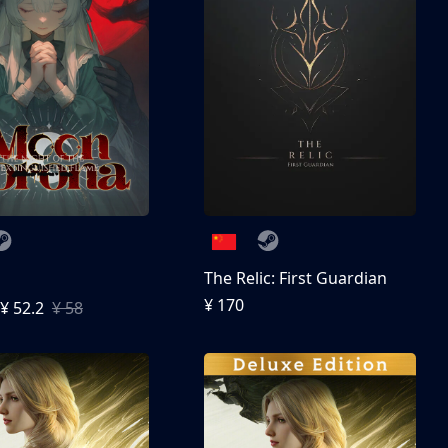
The Relic: First Guardian
¥ 170
¥ 52.2
¥ 58