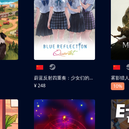
蔚蓝反射四重奏：少女们的奇迹
雾影猎
¥ 248
10%