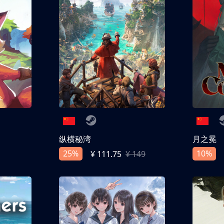
纵横秘湾
月之冕
25%
10%
¥ 111.75
¥ 149