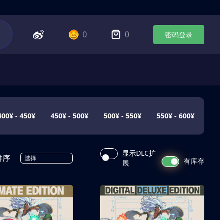
0
0
密码登录
400¥ - 450¥
450¥ - 500¥
500¥ - 550¥
550¥ - 600¥
显示DLC扩
排序
选择
有库存
展