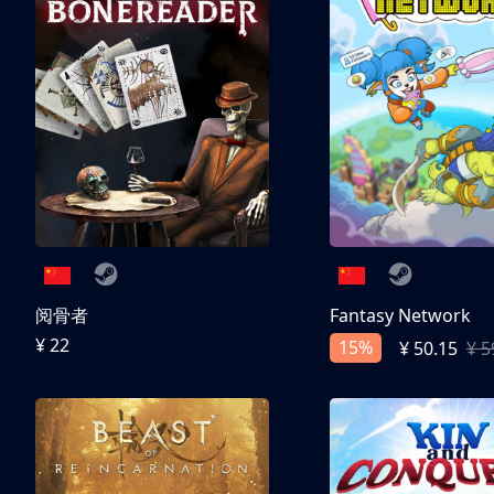
阅骨者
Fantasy Network
¥ 22
15%
¥ 50.15
¥ 5