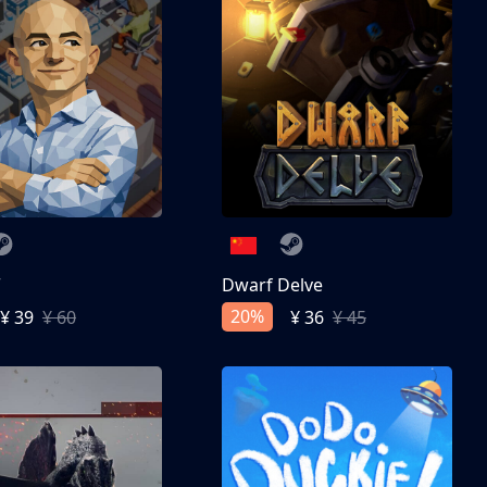
亨
Dwarf Delve
20%
¥ 39
¥ 60
¥ 36
¥ 45