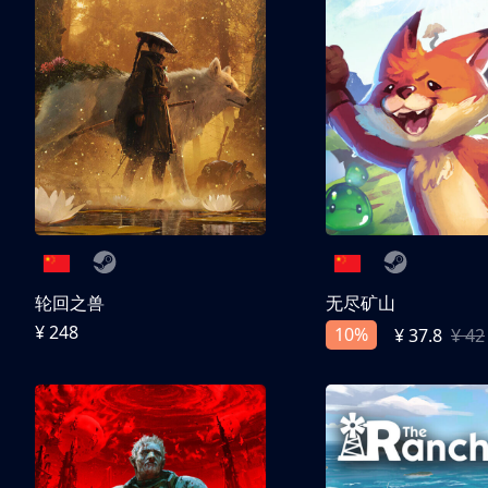
轮回之兽
无尽矿山
¥ 248
10%
¥ 37.8
¥ 42