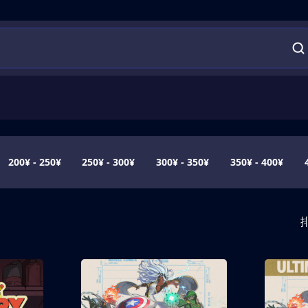
200¥ - 250¥
250¥ - 300¥
300¥ - 350¥
350¥ - 400¥