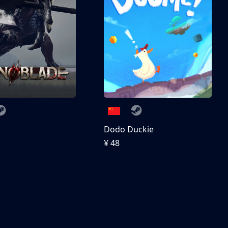
刀
Dodo Duckie
¥ 48