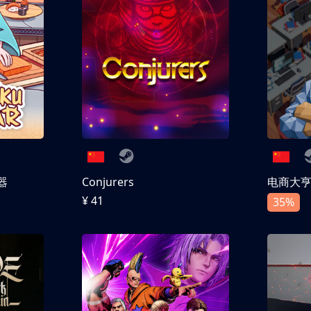
器
Conjurers
电商大
¥ 41
35%