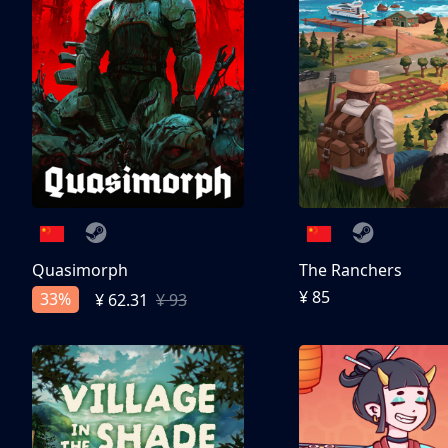
Quasimorph
The Ranchers
¥ 85
33%
¥ 62.31
¥ 93