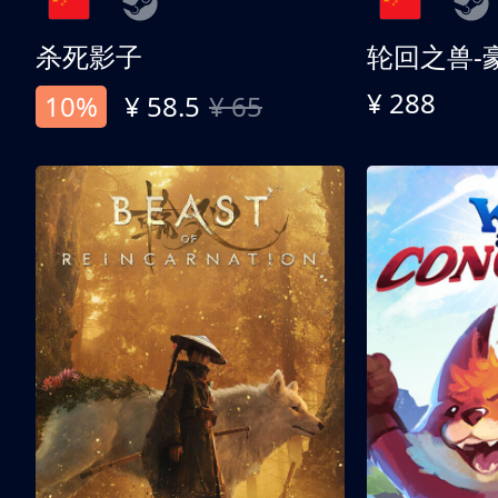
杀死影子
轮回之兽-
¥ 288
10%
¥ 58.5
¥ 65