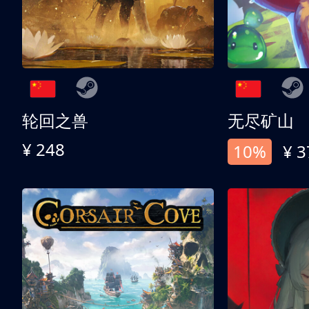
轮回之兽
无尽矿山
¥ 248
10%
¥ 3