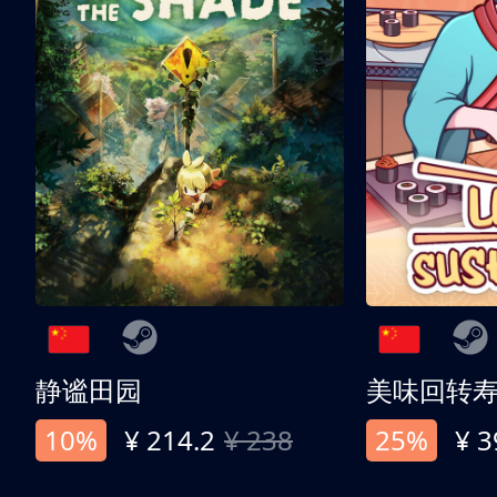
静谧田园
美味回转
10%
¥ 214.2
¥ 238
25%
¥ 3