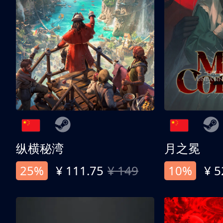
纵横秘湾
月之冕
25%
¥ 111.75
¥ 149
10%
¥ 5