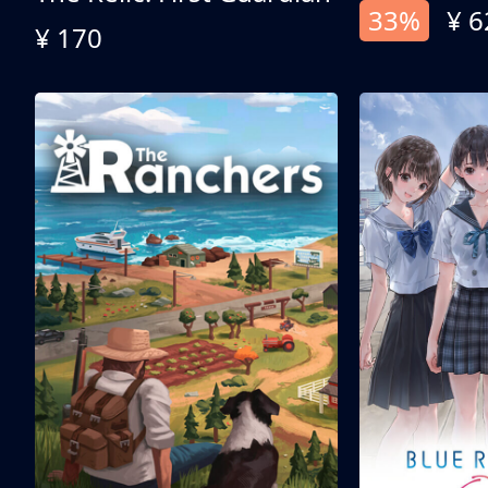
33%
¥ 6
¥ 170