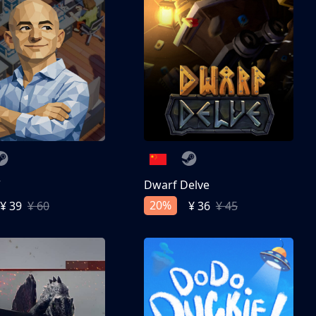
亨
Dwarf Delve
20%
¥ 39
¥ 60
¥ 36
¥ 45