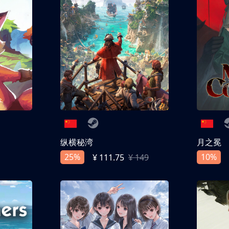
纵横秘湾
月之冕
25%
10%
¥ 111.75
¥ 149