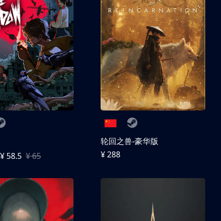
子
轮回之兽-豪华版
¥ 288
¥ 58.5
¥ 65