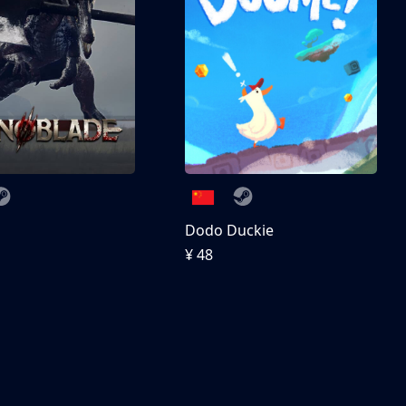
刀
Dodo Duckie
¥ 48