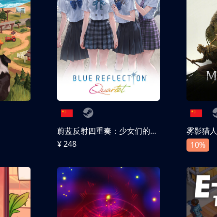
蔚蓝反射四重奏：少女们的奇迹
雾影猎
¥ 248
10%