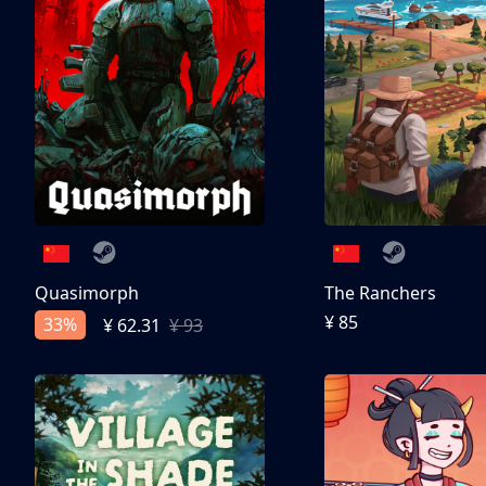
Quasimorph
The Ranchers
¥ 85
33%
¥ 62.31
¥ 93