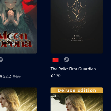
The Relic: First Guardian
¥ 170
¥ 52.2
¥ 58