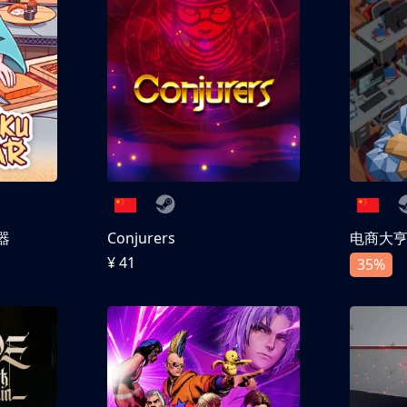
器
Conjurers
电商大
¥ 41
35%