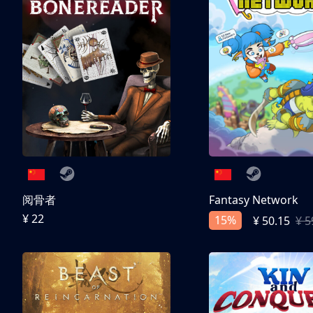
阅骨者
Fantasy Network
¥ 22
15%
¥ 50.15
¥ 5