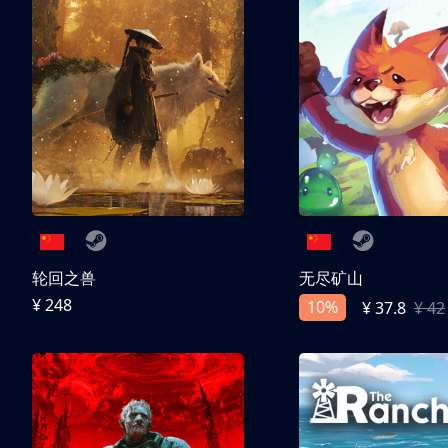
轮回之兽
无尽矿山
¥ 248
10%
¥ 37.8
¥ 42