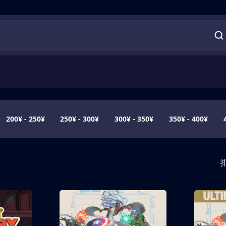
200¥ - 250¥
250¥ - 300¥
300¥ - 350¥
350¥ - 400¥