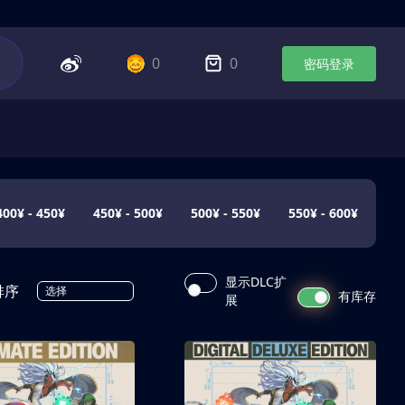
0
0
密码登录
400¥ - 450¥
450¥ - 500¥
500¥ - 550¥
550¥ - 600¥
显示DLC扩
排序
选择
有库存
展