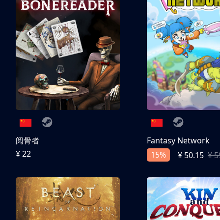
阅骨者
Fantasy Network
¥ 22
15%
¥ 50.15
¥ 5