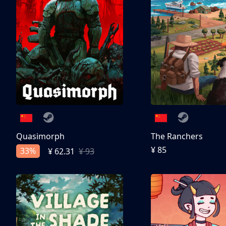
Quasimorph
The Ranchers
¥ 85
33%
¥ 62.31
¥ 93