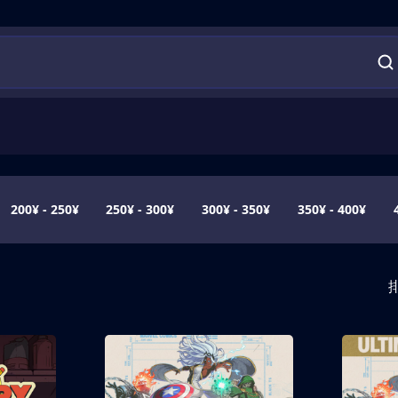
200¥ - 250¥
250¥ - 300¥
300¥ - 350¥
350¥ - 400¥