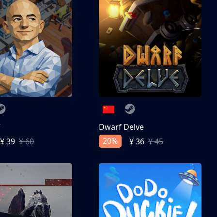
亨
Dwarf Delve
20%
¥ 39
¥ 60
¥ 36
¥ 45