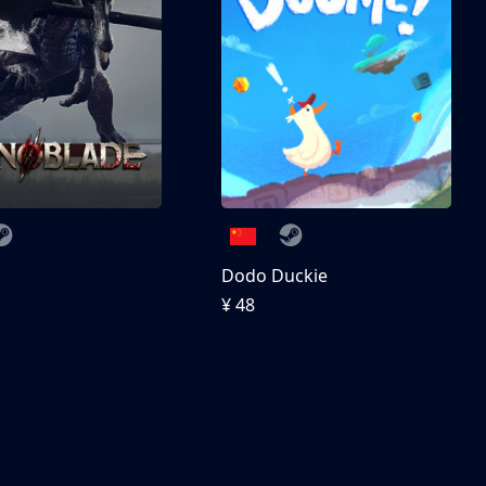
刀
Dodo Duckie
¥ 48