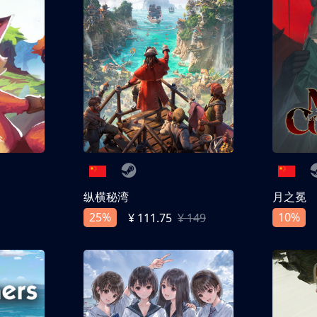
纵横秘湾
月之冕
25%
10%
¥ 111.75
¥ 149