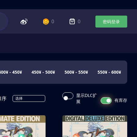
0
0
密码登录
400¥ - 450¥
450¥ - 500¥
500¥ - 550¥
550¥ - 600¥
显示DLC扩
排序
选择
有库存
展