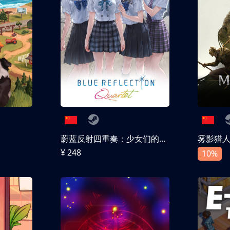
蔚蓝反射四重奏：少女们的奇迹
雾影猎
¥ 248
10%