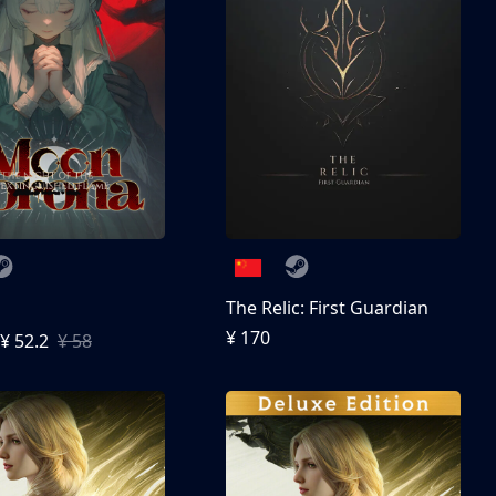
The Relic: First Guardian
¥ 170
¥ 52.2
¥ 58