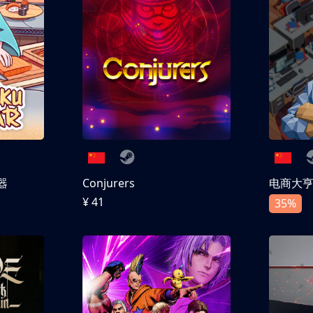
器
Conjurers
电商大
¥ 41
35%