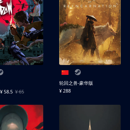
子
轮回之兽-豪华版
¥ 288
¥ 58.5
¥ 65