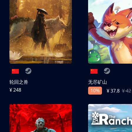
轮回之兽
无尽矿山
¥ 248
10%
¥ 37.8
¥ 42