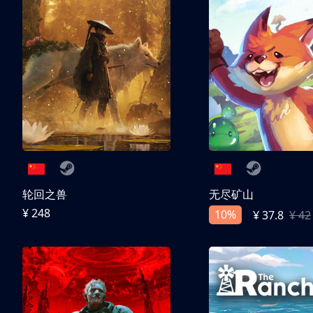
轮回之兽
无尽矿山
¥ 248
10%
¥ 37.8
¥ 42