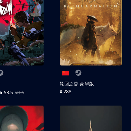
子
轮回之兽-豪华版
¥ 288
¥ 58.5
¥ 65