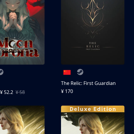
The Relic: First Guardian
¥ 170
¥ 52.2
¥ 58