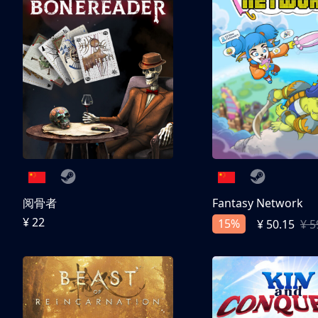
阅骨者
Fantasy Network
¥ 22
15%
¥ 50.15
¥ 5