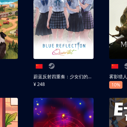
蔚蓝反射四重奏：少女们的奇迹
雾影猎
¥ 248
10%