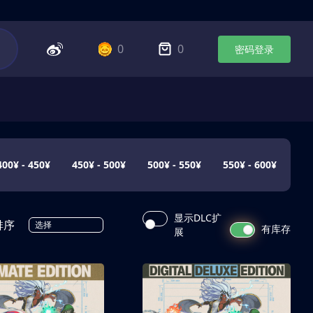
0
0
密码登录
400¥ - 450¥
450¥ - 500¥
500¥ - 550¥
550¥ - 600¥
显示DLC扩
排序
选择
有库存
展