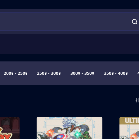
200¥ - 250¥
250¥ - 300¥
300¥ - 350¥
350¥ - 400¥