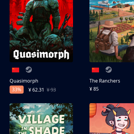
Quasimorph
The Ranchers
¥ 85
33%
¥ 62.31
¥ 93