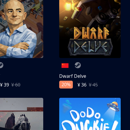
亨
Dwarf Delve
20%
¥ 39
¥ 60
¥ 36
¥ 45