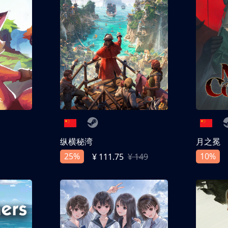
纵横秘湾
月之冕
25%
10%
¥ 111.75
¥ 149