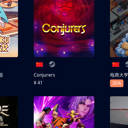
器
Conjurers
电商大
¥ 41
35%