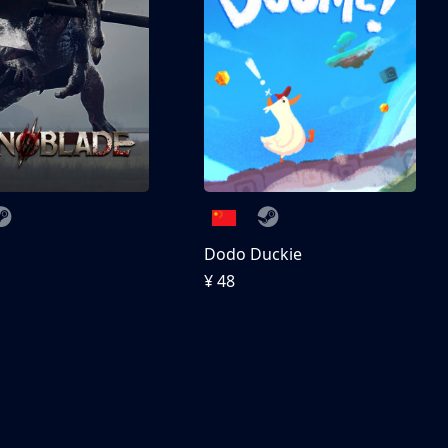
刀
Dodo Duckie
¥ 48