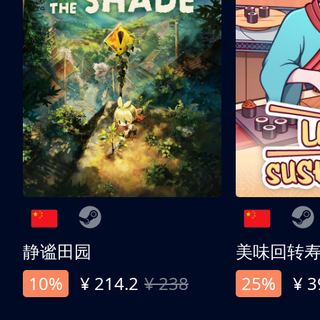
静谧田园
美味回转
10%
¥ 214.2
¥ 238
25%
¥ 3