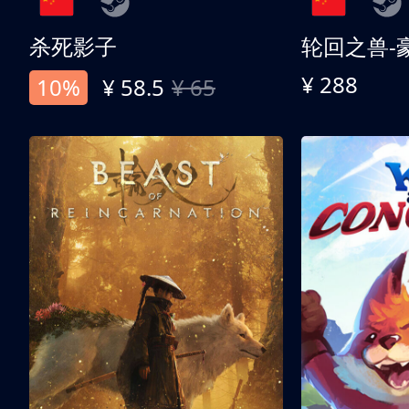
杀死影子
轮回之兽-
¥ 288
10%
¥ 58.5
¥ 65