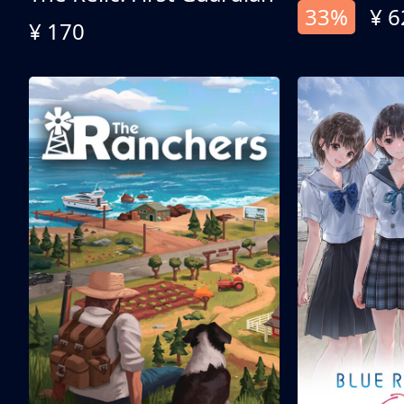
33%
¥ 6
¥ 170