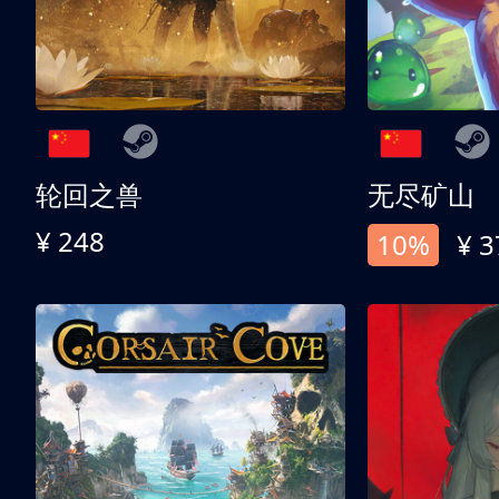
轮回之兽
无尽矿山
¥ 248
10%
¥ 3