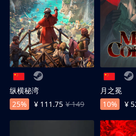
纵横秘湾
月之冕
25%
¥ 111.75
¥ 149
10%
¥ 5