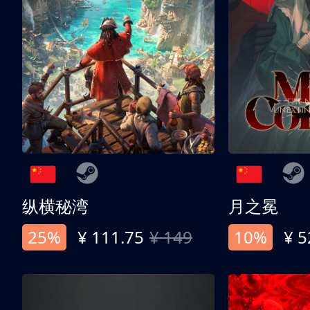
纵横秘湾
月之冕
25%
¥ 111.75
¥ 149
10%
¥ 5