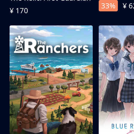
33%
¥ 6
¥ 170