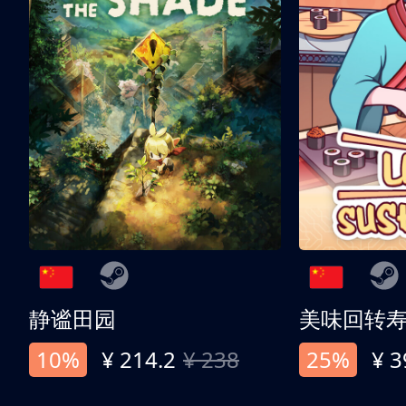
静谧田园
美味回转
10%
¥ 214.2
¥ 238
25%
¥ 3