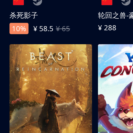
杀死影子
轮回之兽-
¥ 288
10%
¥ 58.5
¥ 65