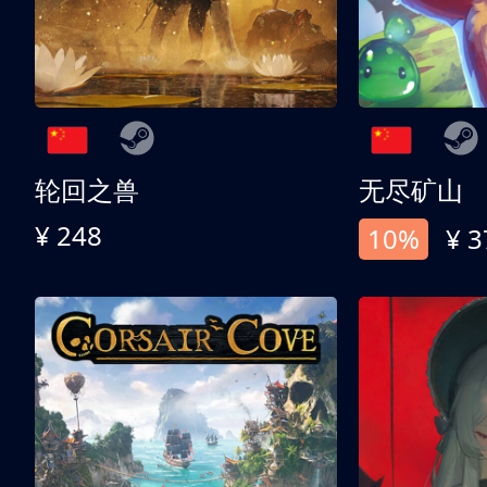
轮回之兽
无尽矿山
¥ 248
10%
¥ 3