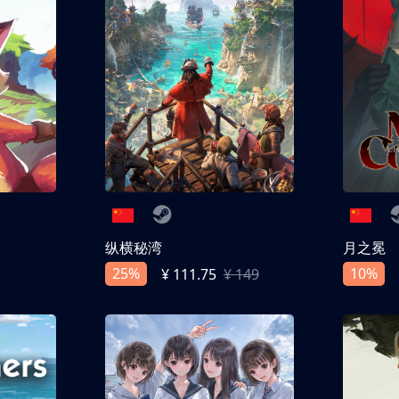
纵横秘湾
月之冕
25%
10%
¥ 111.75
¥ 149