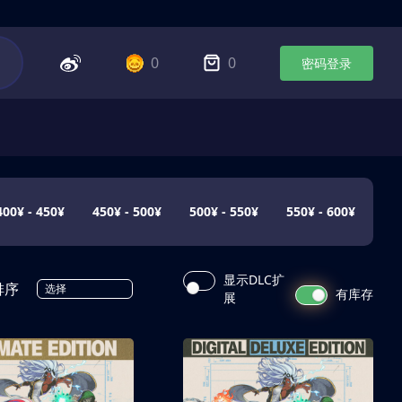
0
0
密码登录
400¥ - 450¥
450¥ - 500¥
500¥ - 550¥
550¥ - 600¥
显示DLC扩
排序
选择
有库存
展