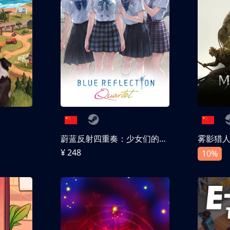
蔚蓝反射四重奏：少女们的奇迹
雾影猎
¥ 248
10%