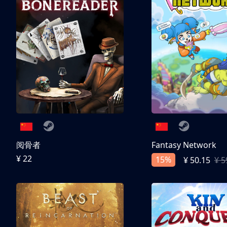
阅骨者
Fantasy Network
¥ 22
15%
¥ 50.15
¥ 5