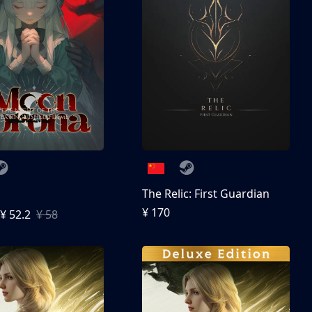
The Relic: First Guardian
¥ 170
¥ 52.2
¥ 58