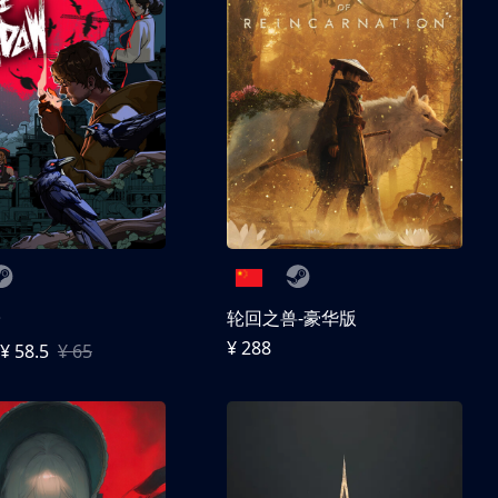
子
轮回之兽-豪华版
¥ 288
¥ 58.5
¥ 65