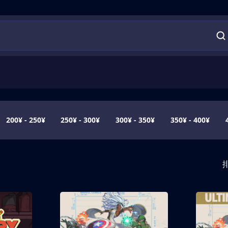
200¥ - 250¥
250¥ - 300¥
300¥ - 350¥
350¥ - 400¥