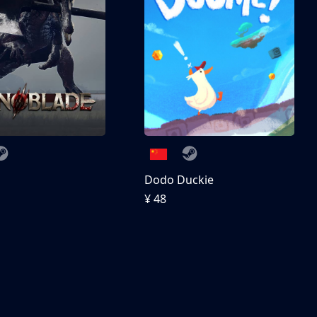
刀
Dodo Duckie
¥ 48