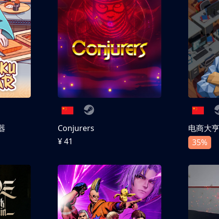
器
Conjurers
电商大
¥ 41
35%