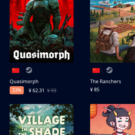
Quasimorph
The Ranchers
¥ 85
33%
¥ 62.31
¥ 93