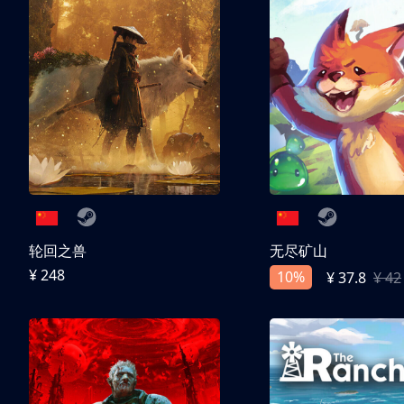
轮回之兽
无尽矿山
¥ 248
10%
¥ 37.8
¥ 42