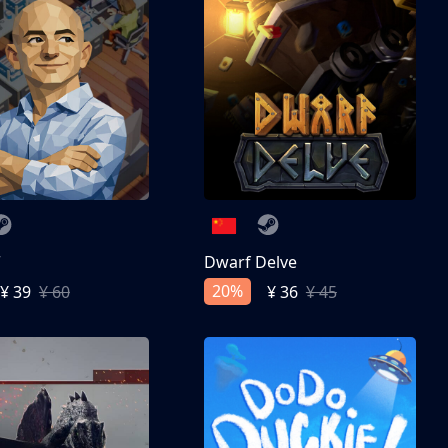
亨
Dwarf Delve
20%
¥ 39
¥ 60
¥ 36
¥ 45