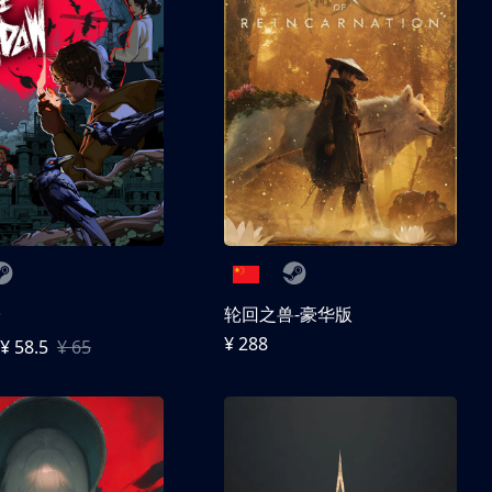
子
轮回之兽-豪华版
¥ 288
¥ 58.5
¥ 65