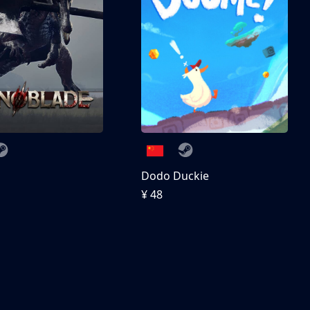
刀
Dodo Duckie
¥ 48