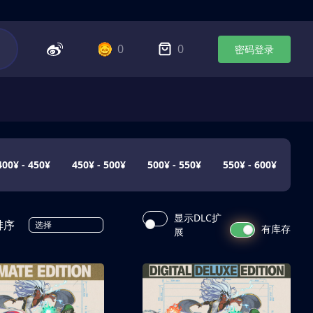
0
0
密码登录
400¥ - 450¥
450¥ - 500¥
500¥ - 550¥
550¥ - 600¥
显示DLC扩
排序
选择
有库存
展