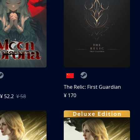
The Relic: First Guardian
¥ 170
¥ 52.2
¥ 58