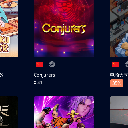
器
Conjurers
电商大
¥ 41
35%