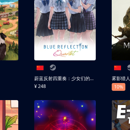
蔚蓝反射四重奏：少女们的奇迹
雾影猎
¥ 248
10%