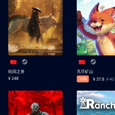
轮回之兽
无尽矿山
¥ 248
10%
¥ 37.8
¥ 42