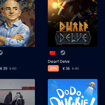
亨
Dwarf Delve
20%
¥ 39
¥ 60
¥ 36
¥ 45