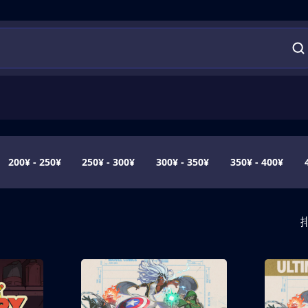
200¥ - 250¥
250¥ - 300¥
300¥ - 350¥
350¥ - 400¥