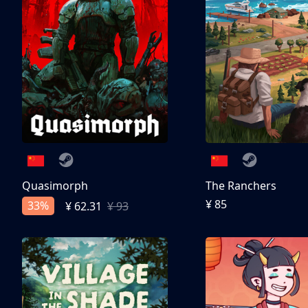
Quasimorph
The Ranchers
¥ 85
33%
¥ 62.31
¥ 93