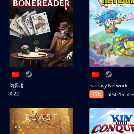
阅骨者
Fantasy Network
¥ 22
15%
¥ 50.15
¥ 5