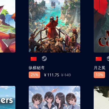
纵横秘湾
月之冕
25%
10%
¥ 111.75
¥ 149