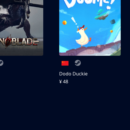
刀
Dodo Duckie
¥ 48