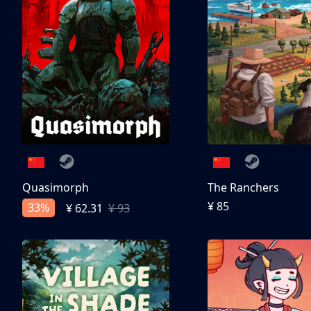
Quasimorph
The Ranchers
¥ 85
33%
¥ 62.31
¥ 93