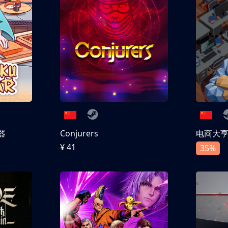
器
Conjurers
电商大
¥ 41
35%