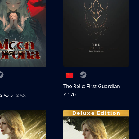
The Relic: First Guardian
¥ 170
¥ 52.2
¥ 58