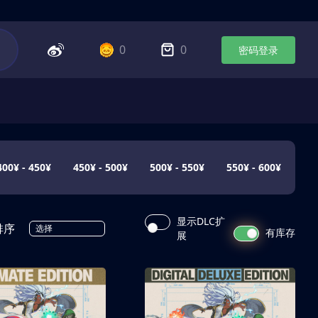
0
0
密码登录
400¥ - 450¥
450¥ - 500¥
500¥ - 550¥
550¥ - 600¥
显示DLC扩
排序
选择
有库存
展