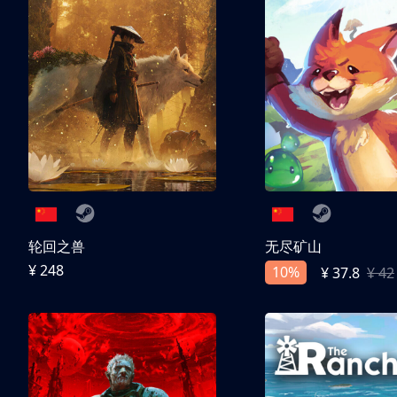
轮回之兽
无尽矿山
¥ 248
10%
¥ 37.8
¥ 42