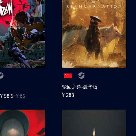
子
轮回之兽-豪华版
¥ 288
¥ 58.5
¥ 65