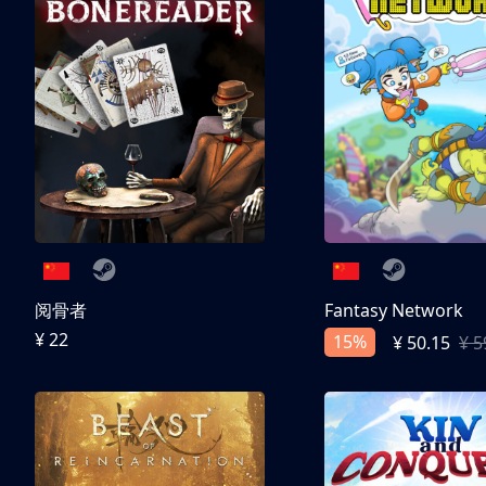
阅骨者
Fantasy Network
¥ 22
15%
¥ 50.15
¥ 5