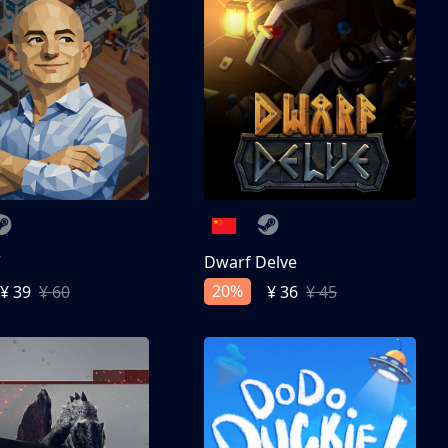
亨
Dwarf Delve
20%
¥ 39
¥ 60
¥ 36
¥ 45