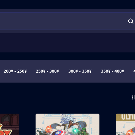
200¥ - 250¥
250¥ - 300¥
300¥ - 350¥
350¥ - 400¥