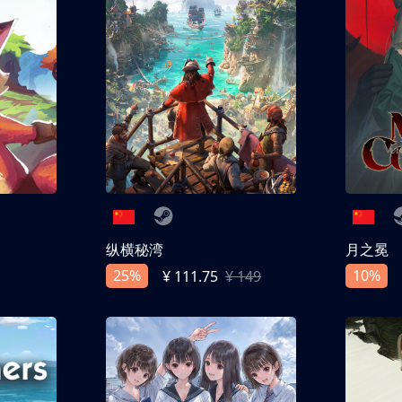
纵横秘湾
月之冕
25%
10%
¥ 111.75
¥ 149