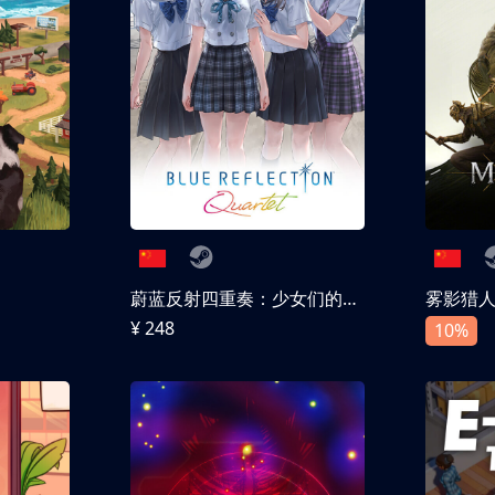
蔚蓝反射四重奏：少女们的奇迹
雾影猎
¥ 248
10%