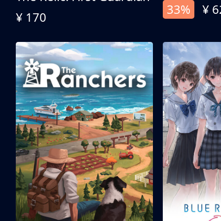
33%
¥ 6
¥ 170