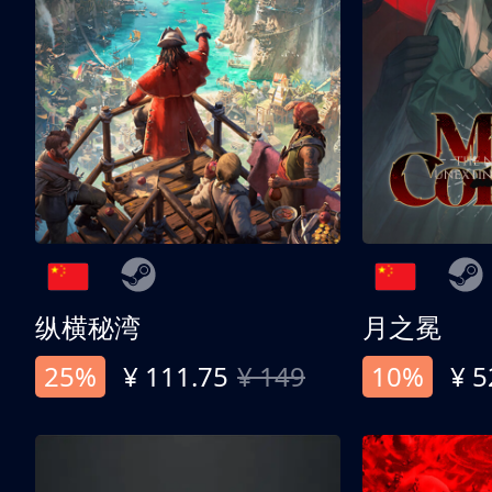
纵横秘湾
月之冕
25%
¥ 111.75
¥ 149
10%
¥ 5