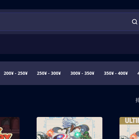
200¥ - 250¥
250¥ - 300¥
300¥ - 350¥
350¥ - 400¥