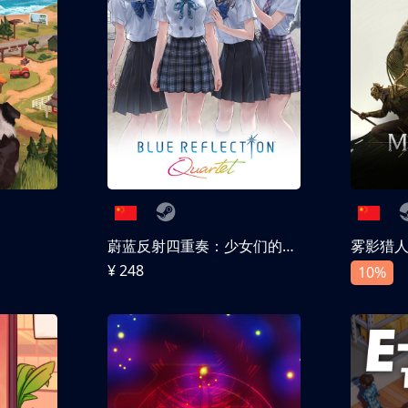
蔚蓝反射四重奏：少女们的奇迹
雾影猎
¥ 248
10%