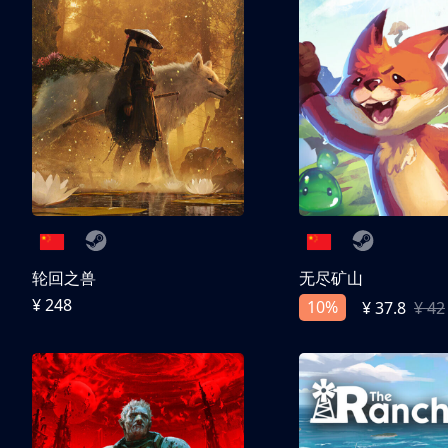
轮回之兽
无尽矿山
¥ 248
10%
¥ 37.8
¥ 42