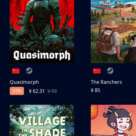
Quasimorph
The Ranchers
¥ 85
33%
¥ 62.31
¥ 93