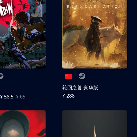
子
轮回之兽-豪华版
¥ 288
¥ 58.5
¥ 65