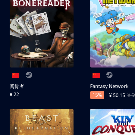
阅骨者
Fantasy Network
¥ 22
15%
¥ 50.15
¥ 5