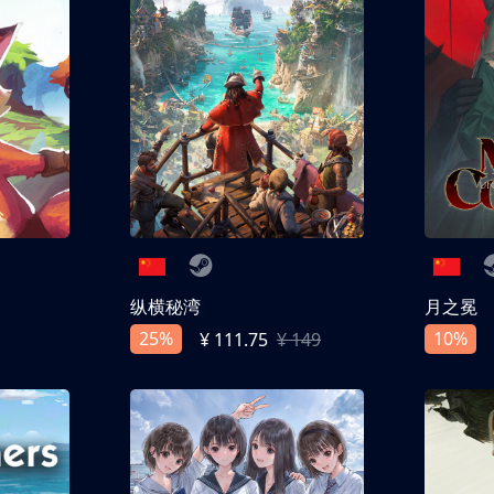
纵横秘湾
月之冕
25%
10%
¥ 111.75
¥ 149