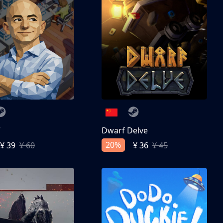
亨
Dwarf Delve
20%
¥ 39
¥ 60
¥ 36
¥ 45