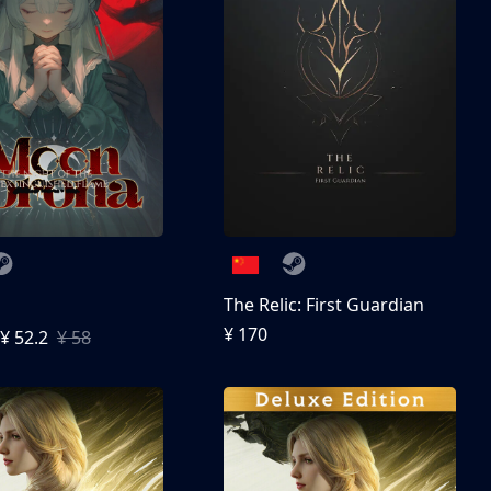
The Relic: First Guardian
¥ 170
¥ 52.2
¥ 58