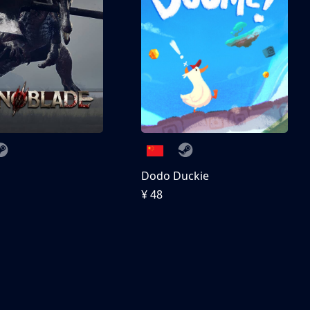
刀
Dodo Duckie
¥ 48