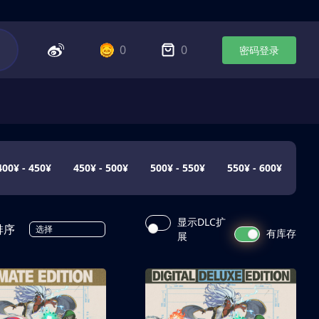
0
0
密码登录
400¥ - 450¥
450¥ - 500¥
500¥ - 550¥
550¥ - 600¥
显示DLC扩
排序
选择
有库存
展