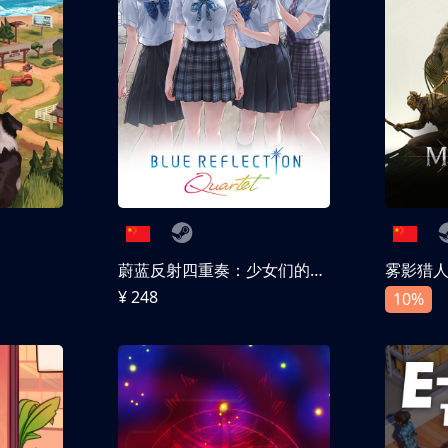
蔚蓝反射四重奏：少女们的奇迹
雾影猎
¥ 248
10%