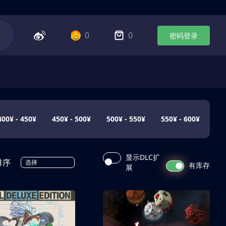
0
0
密码登录
400¥ - 450¥
450¥ - 500¥
500¥ - 550¥
550¥ - 600¥
显示DLC扩
排序
选择
有库存
展