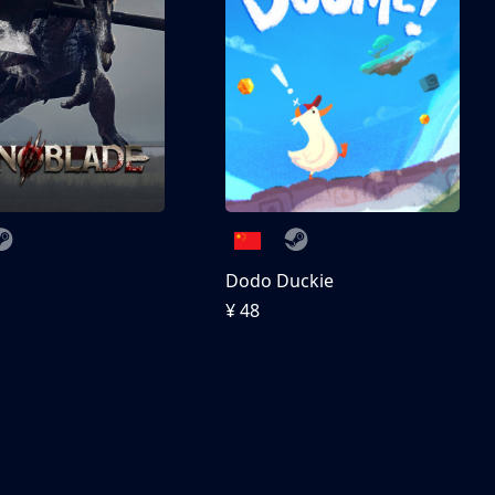
刀
Dodo Duckie
¥ 48