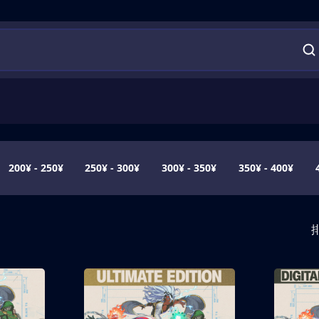
200¥ - 250¥
250¥ - 300¥
300¥ - 350¥
350¥ - 400¥