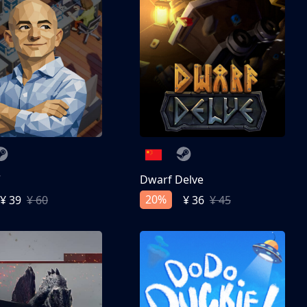
亨
Dwarf Delve
20%
¥ 39
¥ 60
¥ 36
¥ 45