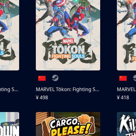
MARVEL Tōkon: Fighting Souls
MARVEL Tōkon: Fighting Souls 终极版
¥ 498
¥ 418