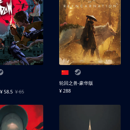
子
轮回之兽-豪华版
¥ 288
¥ 58.5
¥ 65