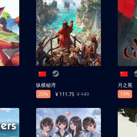
纵横秘湾
月之冕
25%
10%
¥ 111.75
¥ 149