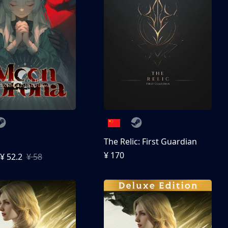
The Relic: First Guardian
¥ 170
¥ 52.2
¥ 58