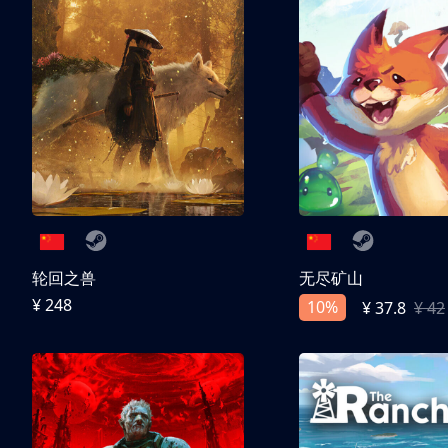
轮回之兽
无尽矿山
¥ 248
10%
¥ 37.8
¥ 42