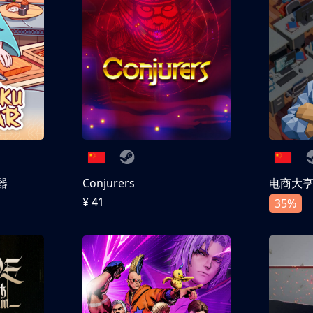
器
Conjurers
电商大
¥ 41
35%