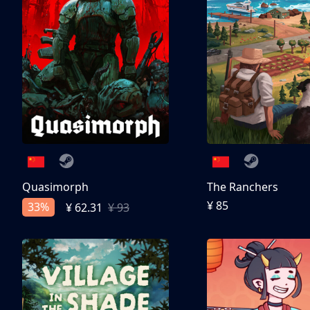
Quasimorph
The Ranchers
¥ 85
33%
¥ 62.31
¥ 93