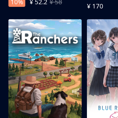
10%
¥ 52.2
¥ 58
¥ 170