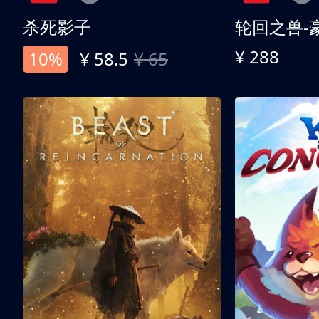
杀死影子
轮回之兽-
¥ 288
10%
¥ 58.5
¥ 65