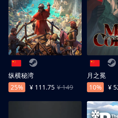
纵横秘湾
月之冕
25%
¥ 111.75
¥ 149
10%
¥ 5