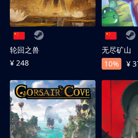
轮回之兽
无尽矿山
¥ 248
10%
¥ 3