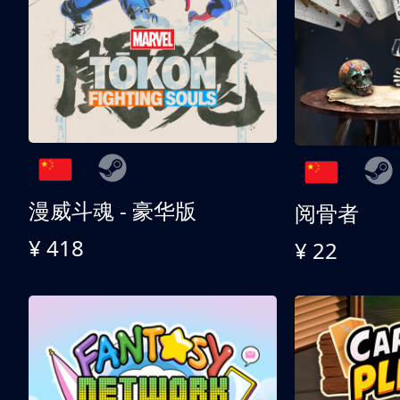
漫威斗魂 - 豪华版
阅骨者
¥ 418
¥ 22