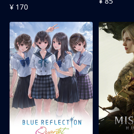
¥ 85
¥ 170