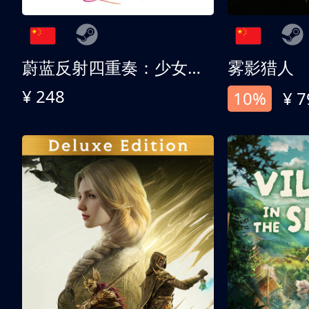
蔚蓝反射四重奏：少女们的奇迹
雾影猎人
¥ 248
10%
¥ 7