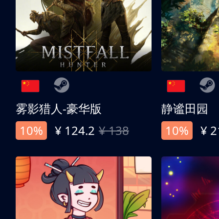
雾影猎人-豪华版
静谧田园
10%
¥ 124.2
¥ 138
10%
¥ 2