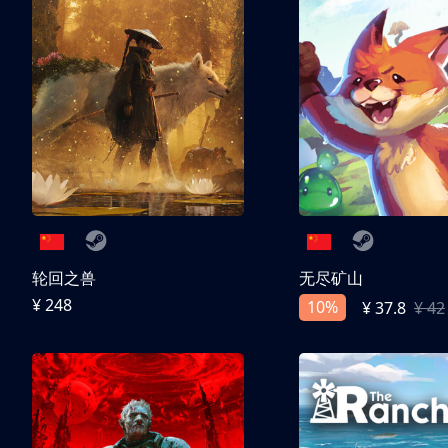
轮回之兽
无尽矿山
¥ 248
10%
¥ 37.8
¥ 42