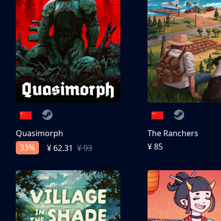
Quasimorph
The Ranchers
¥ 85
33%
¥ 62.31
¥ 93