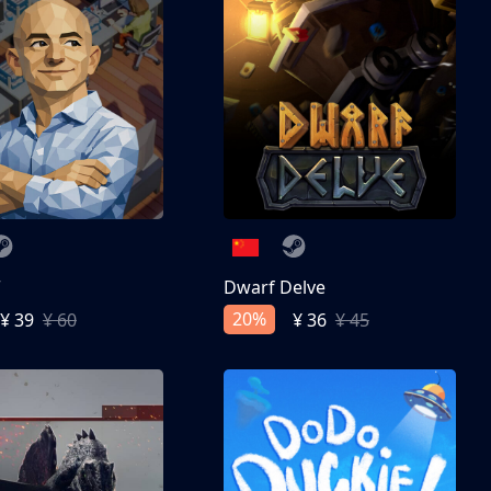
亨
Dwarf Delve
20%
¥ 39
¥ 60
¥ 36
¥ 45