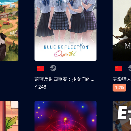
蔚蓝反射四重奏：少女们的奇迹
雾影猎
¥ 248
10%