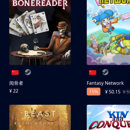
阅骨者
Fantasy Network
¥ 22
15%
¥ 50.15
¥ 5