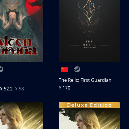
The Relic: First Guardian
¥ 170
¥ 52.2
¥ 58