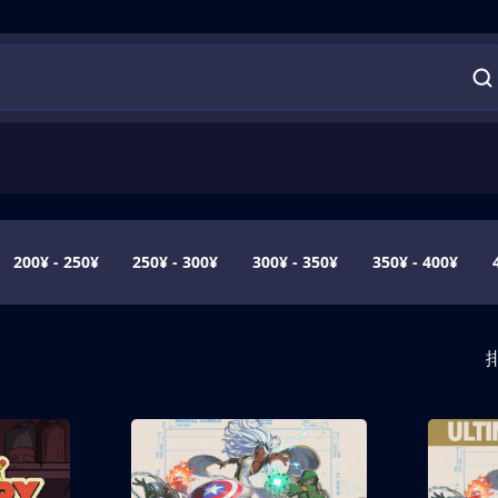
200¥ - 250¥
250¥ - 300¥
300¥ - 350¥
350¥ - 400¥