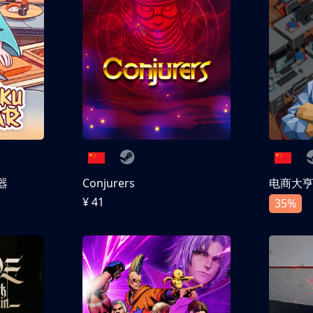
器
Conjurers
电商大
¥ 41
35%