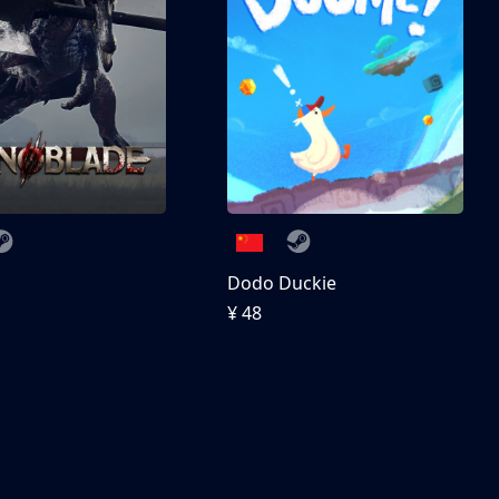
刀
Dodo Duckie
¥ 48