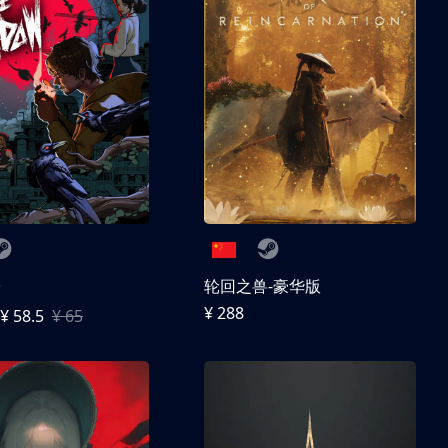
子
轮回之兽-豪华版
¥ 288
¥ 58.5
¥ 65