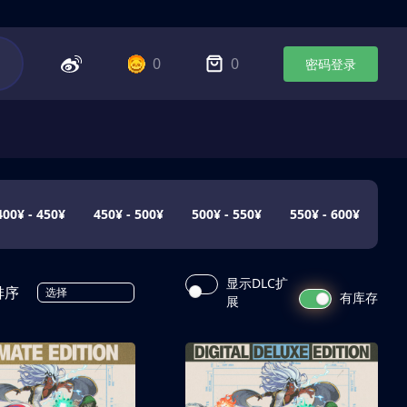
0
0
密码登录
400¥ - 450¥
450¥ - 500¥
500¥ - 550¥
550¥ - 600¥
显示DLC扩
排序
选择
有库存
展