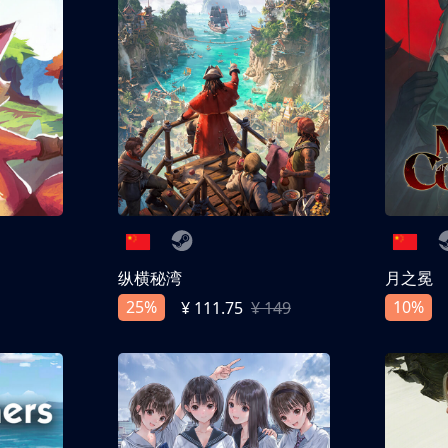
纵横秘湾
月之冕
25%
10%
¥ 111.75
¥ 149