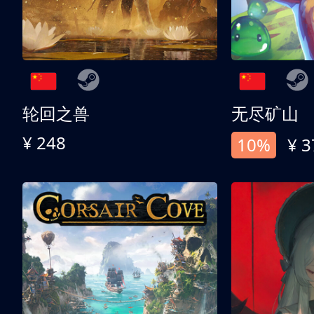
轮回之兽
无尽矿山
¥ 248
10%
¥ 3