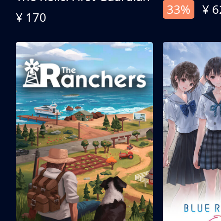
33%
¥ 6
¥ 170