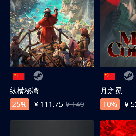
纵横秘湾
月之冕
25%
¥ 111.75
¥ 149
10%
¥ 5