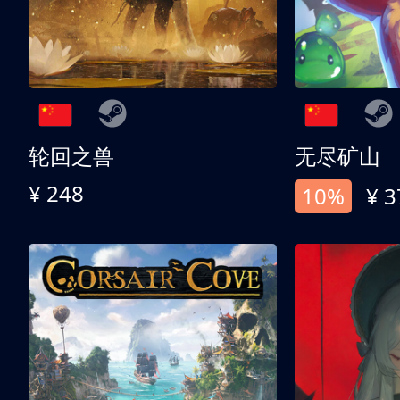
轮回之兽
无尽矿山
¥ 248
10%
¥ 3