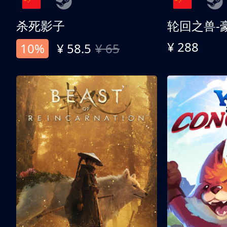
杀死影子
轮回之兽-
¥ 288
10%
¥ 58.5
¥ 65