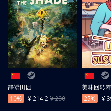
静谧田园
美味回转
10%
¥ 214.2
¥ 238
25%
¥ 3