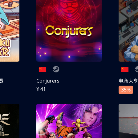
器
Conjurers
电商大
¥ 41
35%