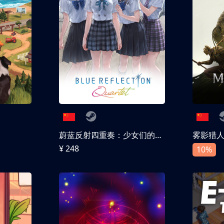
蔚蓝反射四重奏：少女们的奇迹
雾影猎
¥ 248
10%