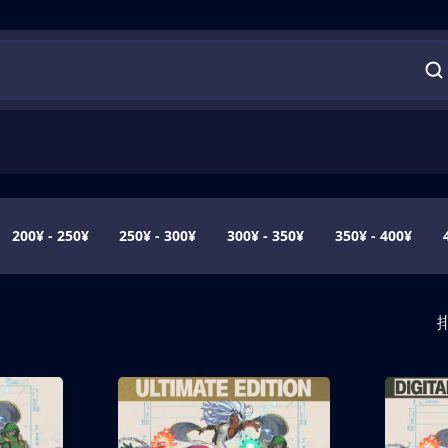
200¥ - 250¥
250¥ - 300¥
300¥ - 350¥
350¥ - 400¥