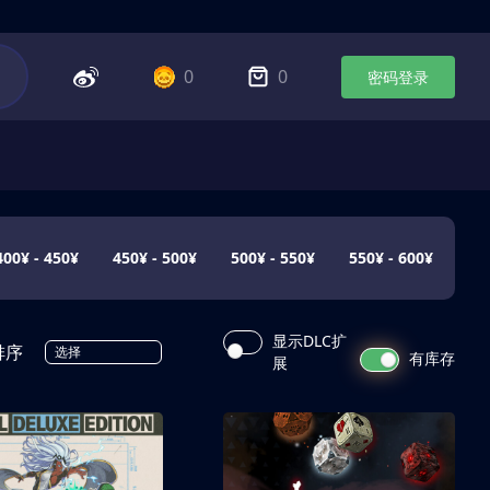
0
0
密码登录
400¥ - 450¥
450¥ - 500¥
500¥ - 550¥
550¥ - 600¥
显示DLC扩
排序
选择
有库存
展