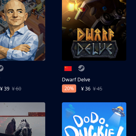
亨
Dwarf Delve
20%
¥ 39
¥ 60
¥ 36
¥ 45