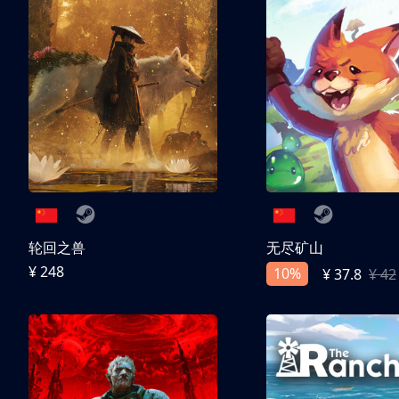
轮回之兽
无尽矿山
¥ 248
10%
¥ 37.8
¥ 42