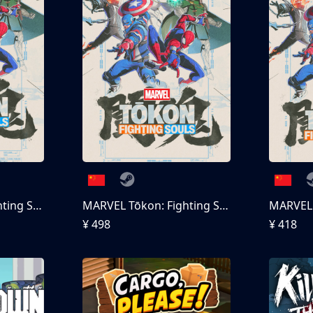
MARVEL Tōkon: Fighting Souls
MARVEL Tōkon: Fighting Souls 终极版
¥ 498
¥ 418