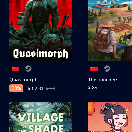
Quasimorph
The Ranchers
¥ 85
33%
¥ 62.31
¥ 93