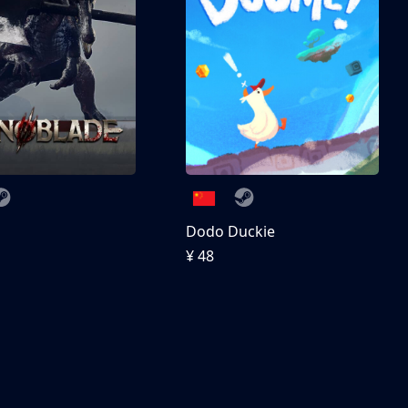
刀
Dodo Duckie
¥ 48