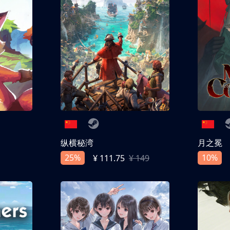
纵横秘湾
月之冕
25%
10%
¥ 111.75
¥ 149