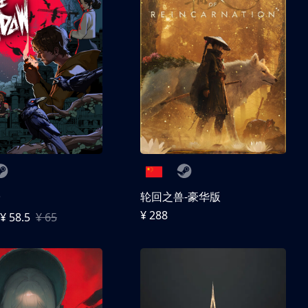
子
轮回之兽-豪华版
¥ 288
¥ 58.5
¥ 65