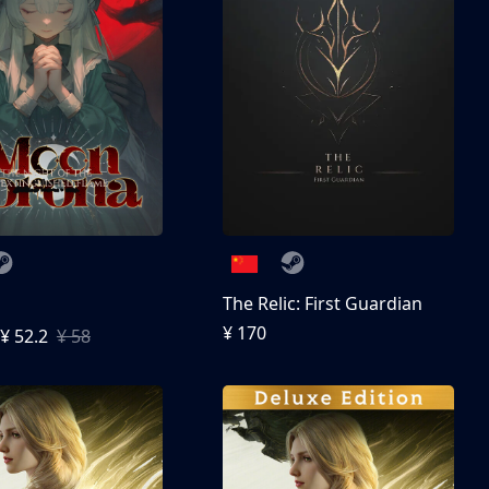
The Relic: First Guardian
¥ 170
¥ 52.2
¥ 58