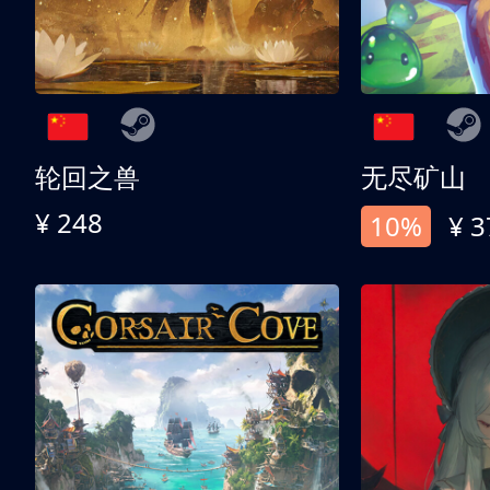
轮回之兽
无尽矿山
¥ 248
10%
¥ 3