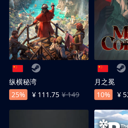
纵横秘湾
月之冕
25%
¥ 111.75
¥ 149
10%
¥ 5