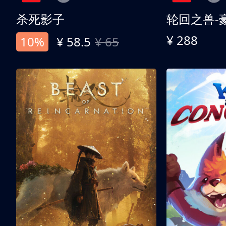
杀死影子
轮回之兽-
¥ 288
10%
¥ 58.5
¥ 65