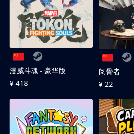
漫威斗魂 - 豪华版
阅骨者
¥ 418
¥ 22