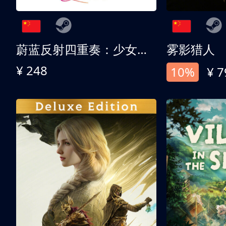
蔚蓝反射四重奏：少女们的奇迹
雾影猎人
¥ 248
10%
¥ 7