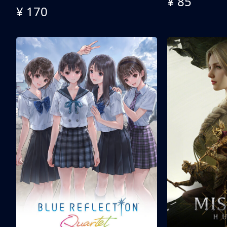
¥ 85
¥ 170