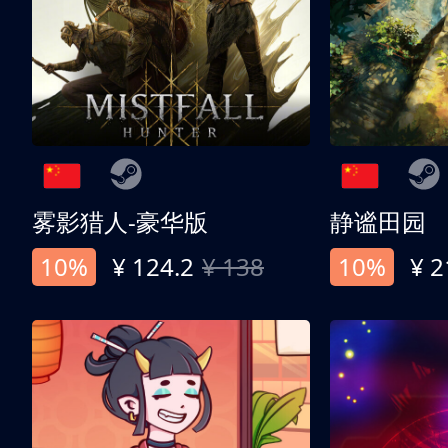
雾影猎人-豪华版
静谧田园
10%
¥ 124.2
¥ 138
10%
¥ 2