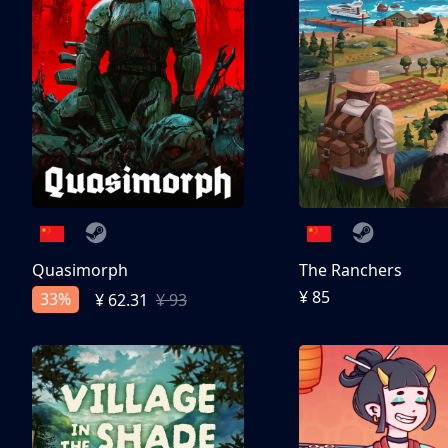
Quasimorph
The Ranchers
¥ 85
33%
¥ 62.31
¥ 93