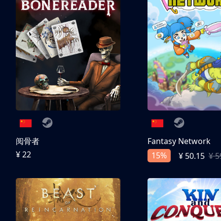
阅骨者
Fantasy Network
¥ 22
15%
¥ 50.15
¥ 5