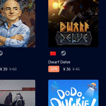
亨
Dwarf Delve
20%
¥ 39
¥ 60
¥ 36
¥ 45