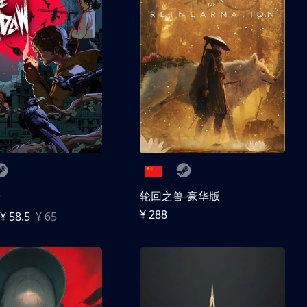
子
轮回之兽-豪华版
¥ 288
¥ 58.5
¥ 65