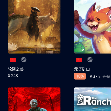
轮回之兽
无尽矿山
¥ 248
10%
¥ 37.8
¥ 42