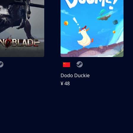
刀
Dodo Duckie
¥ 48