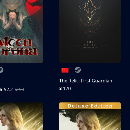
The Relic: First Guardian
¥ 170
¥ 52.2
¥ 58