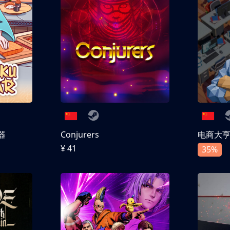
器
Conjurers
电商大
¥ 41
35%