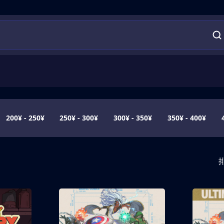
200¥ - 250¥
250¥ - 300¥
300¥ - 350¥
350¥ - 400¥