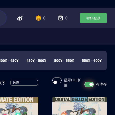
0
0
密码登录
400¥ - 450¥
450¥ - 500¥
500¥ - 550¥
550¥ - 600¥
显示DLC扩
排序
选择
有库存
展