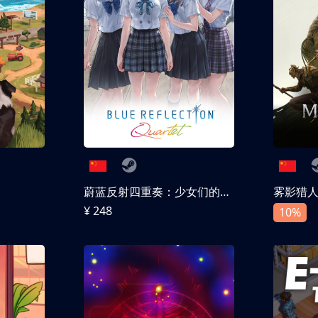
蔚蓝反射四重奏：少女们的奇迹
雾影猎
¥ 248
10%