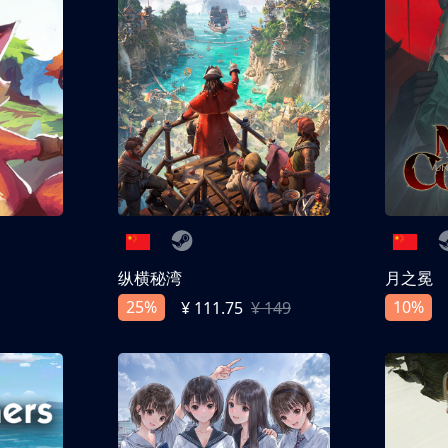
纵横秘湾
月之冕
25%
10%
¥ 111.75
¥ 149