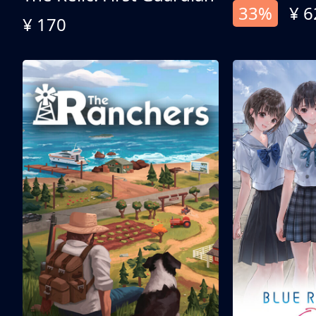
33%
¥ 6
¥ 170