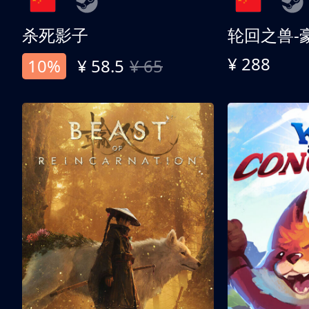
杀死影子
轮回之兽-
¥ 288
10%
¥ 58.5
¥ 65