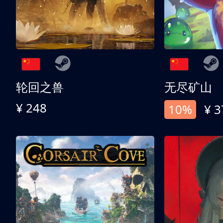
轮回之兽
无尽矿山
¥ 248
10%
¥ 3