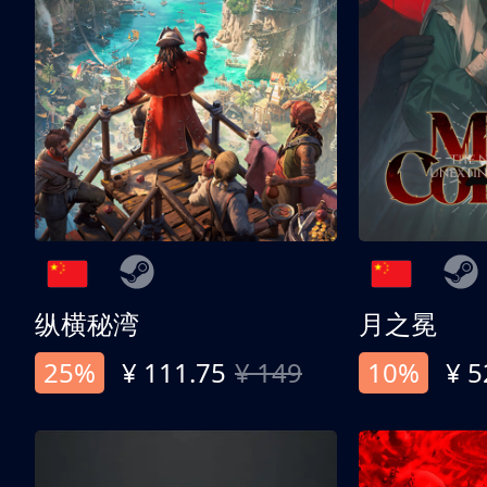
纵横秘湾
月之冕
25%
¥ 111.75
¥ 149
10%
¥ 5