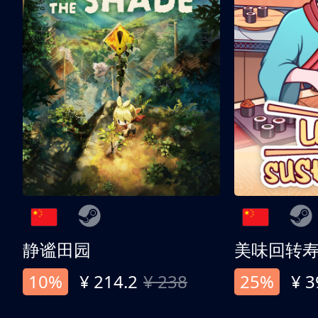
静谧田园
美味回转
10%
¥ 214.2
¥ 238
25%
¥ 3