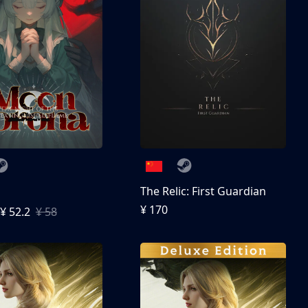
The Relic: First Guardian
¥ 170
¥ 52.2
¥ 58