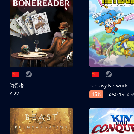
阅骨者
Fantasy Network
¥ 22
15%
¥ 50.15
¥ 5