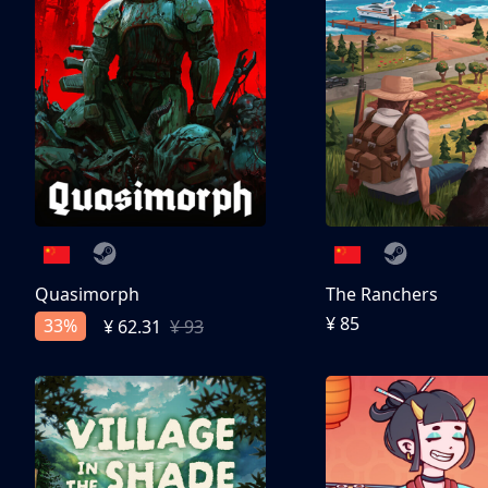
Quasimorph
The Ranchers
¥ 85
33%
¥ 62.31
¥ 93