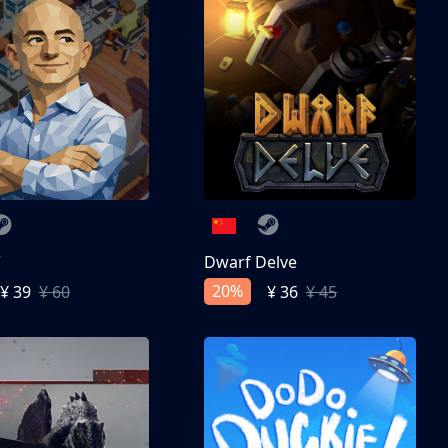
亨
Dwarf Delve
20%
¥ 39
¥ 60
¥ 36
¥ 45