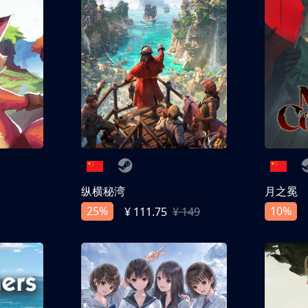
纵横秘湾
月之冕
25%
10%
¥ 111.75
¥ 149