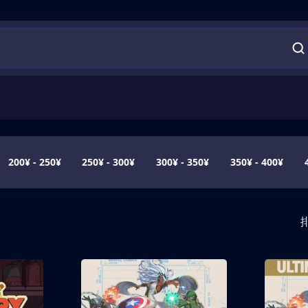
200¥ - 250¥
250¥ - 300¥
300¥ - 350¥
350¥ - 400¥