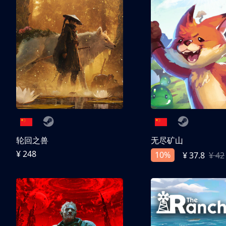
轮回之兽
无尽矿山
¥ 248
10%
¥ 37.8
¥ 42