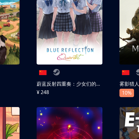
蔚蓝反射四重奏：少女们的奇迹
雾影猎
¥ 248
10%