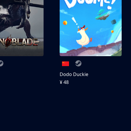
刀
Dodo Duckie
¥ 48