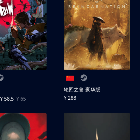
子
轮回之兽-豪华版
¥ 288
¥ 58.5
¥ 65