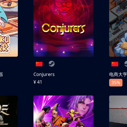
器
Conjurers
电商大
¥ 41
35%