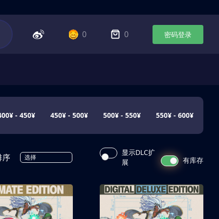
0
0
密码登录
400¥ - 450¥
450¥ - 500¥
500¥ - 550¥
550¥ - 600¥
显示DLC扩
排序
选择
有库存
展