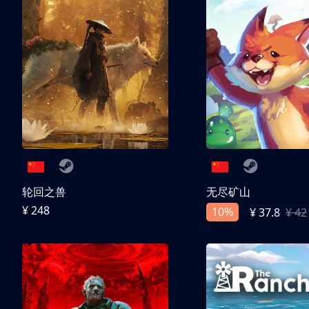
轮回之兽
无尽矿山
¥ 248
10%
¥ 37.8
¥ 42