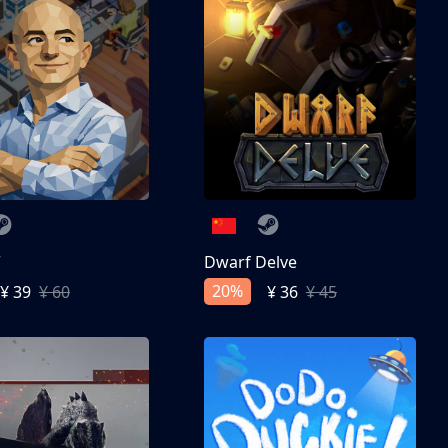
亨
Dwarf Delve
20%
¥ 39
¥ 60
¥ 36
¥ 45