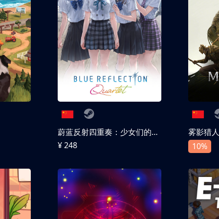
蔚蓝反射四重奏：少女们的奇迹
雾影猎
¥ 248
10%