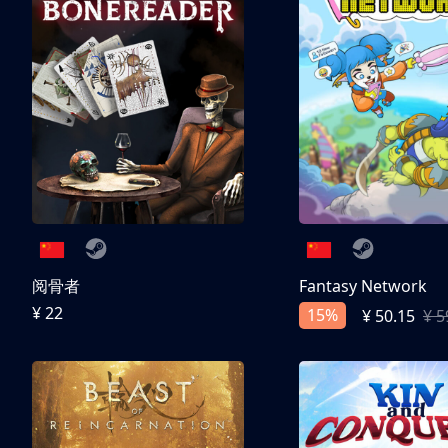
阅骨者
Fantasy Network
¥ 22
15%
¥ 50.15
¥ 5