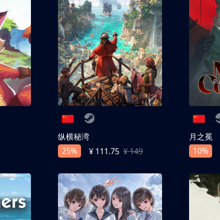
纵横秘湾
月之冕
25%
10%
¥ 111.75
¥ 149