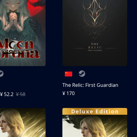
The Relic: First Guardian
¥ 170
¥ 52.2
¥ 58