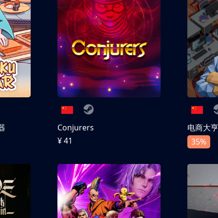
器
Conjurers
电商大
¥ 41
35%