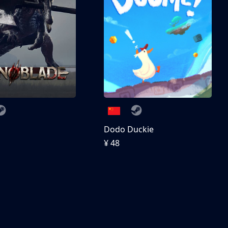
刀
Dodo Duckie
¥ 48