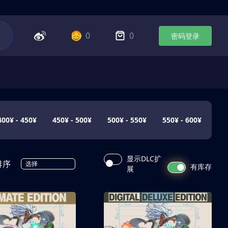
0
0
密码登录
400¥ - 450¥
450¥ - 500¥
500¥ - 550¥
550¥ - 600¥
显示DLC扩
排序
选择
有库存
展