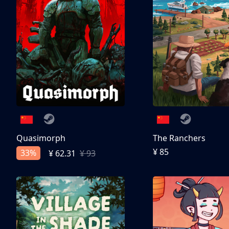
Quasimorph
The Ranchers
¥ 85
33%
¥ 62.31
¥ 93