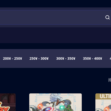
200¥ - 250¥
250¥ - 300¥
300¥ - 350¥
350¥ - 400¥