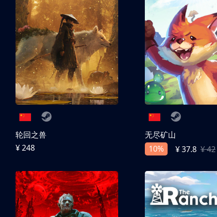
轮回之兽
无尽矿山
¥ 248
10%
¥ 37.8
¥ 42