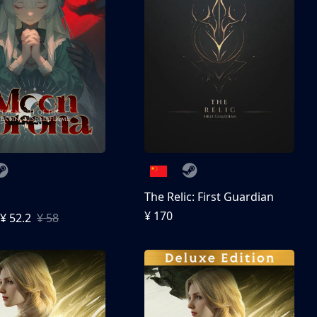
The Relic: First Guardian
¥ 170
¥ 52.2
¥ 58