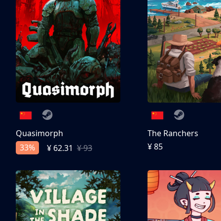
Quasimorph
The Ranchers
¥ 85
33%
¥ 62.31
¥ 93