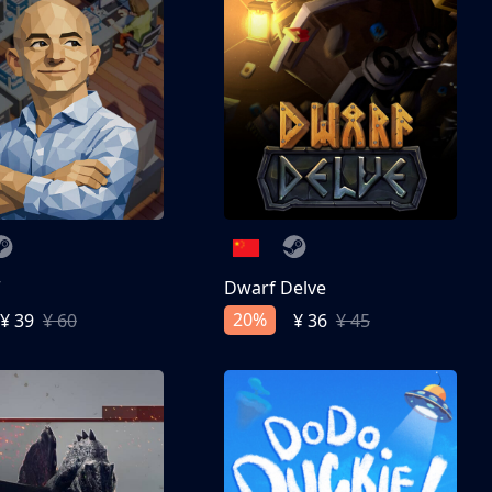
亨
Dwarf Delve
20%
¥ 39
¥ 60
¥ 36
¥ 45