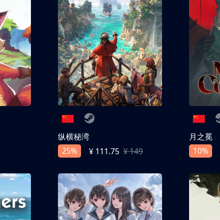
纵横秘湾
月之冕
25%
10%
¥ 111.75
¥ 149