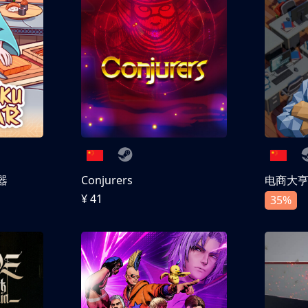
器
Conjurers
电商大
¥ 41
35%