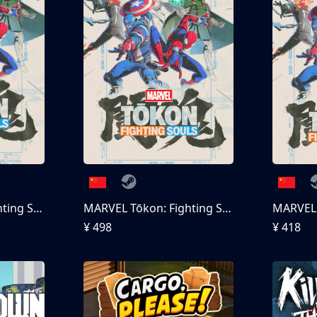
MARVEL Tōkon: Fighting Souls
MARVEL Tōkon: Fighting Souls 终极版
¥ 498
¥ 418