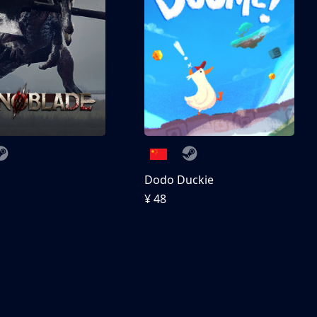
刀
Dodo Duckie
¥ 48