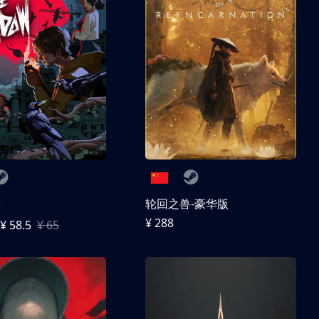
子
轮回之兽-豪华版
¥ 288
¥ 58.5
¥ 65