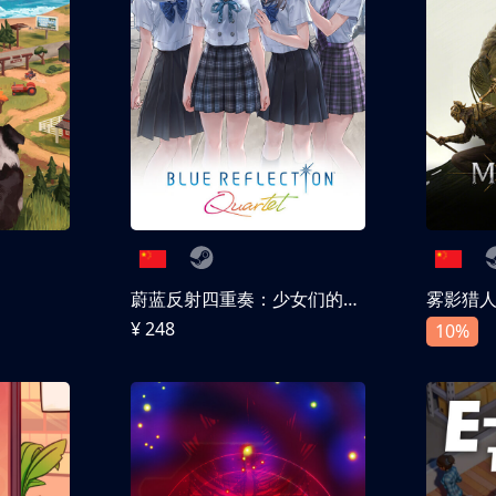
蔚蓝反射四重奏：少女们的奇迹
雾影猎
¥ 248
10%