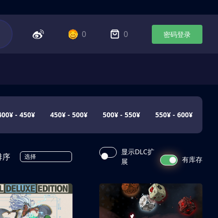
0
0
密码登录
400¥ - 450¥
450¥ - 500¥
500¥ - 550¥
550¥ - 600¥
显示DLC扩
排序
选择
有库存
展