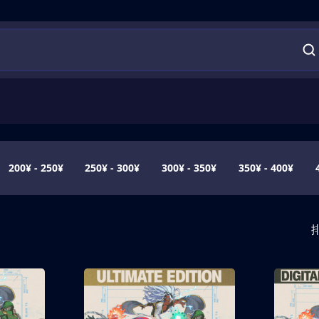
200¥ - 250¥
250¥ - 300¥
300¥ - 350¥
350¥ - 400¥