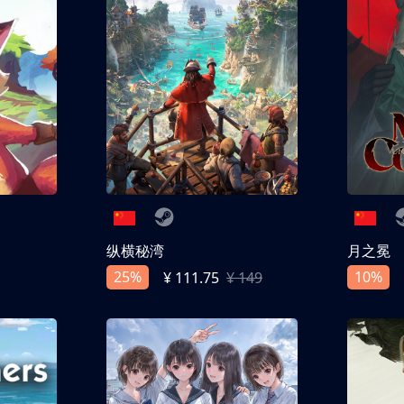
纵横秘湾
月之冕
25%
10%
¥ 111.75
¥ 149