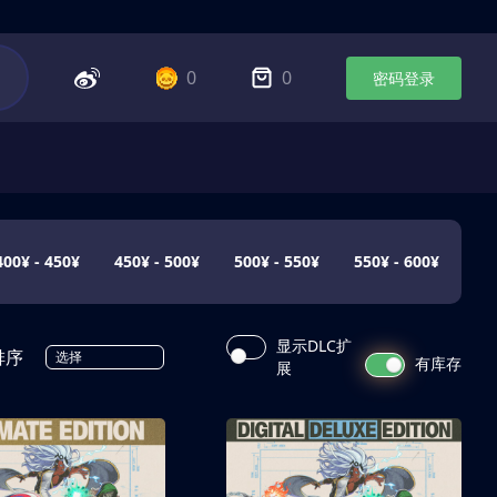
0
0
密码登录
400¥ - 450¥
450¥ - 500¥
500¥ - 550¥
550¥ - 600¥
显示DLC扩
排序
选择
有库存
展