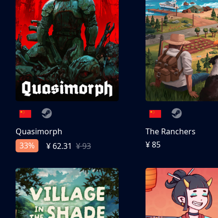
Quasimorph
The Ranchers
¥ 85
33%
¥ 62.31
¥ 93