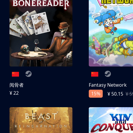
阅骨者
Fantasy Network
¥ 22
15%
¥ 50.15
¥ 5