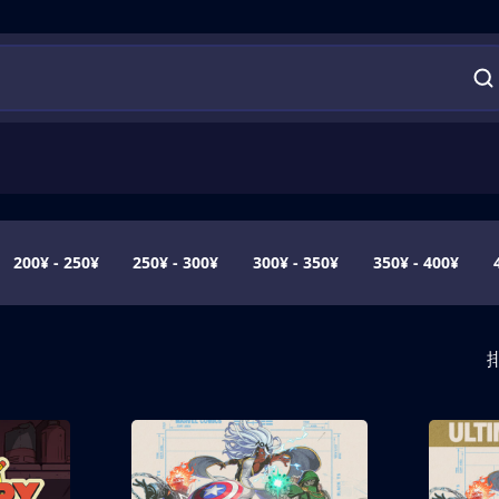
200¥ - 250¥
250¥ - 300¥
300¥ - 350¥
350¥ - 400¥