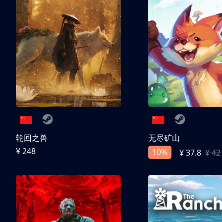
轮回之兽
无尽矿山
¥ 248
10%
¥ 37.8
¥ 42