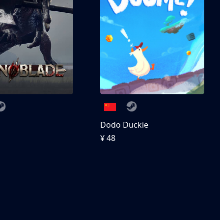
刀
Dodo Duckie
¥ 48