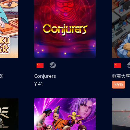
器
Conjurers
电商大
¥ 41
35%