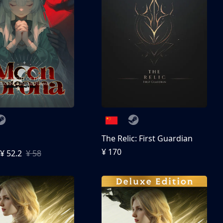
The Relic: First Guardian
¥ 170
¥ 52.2
¥ 58