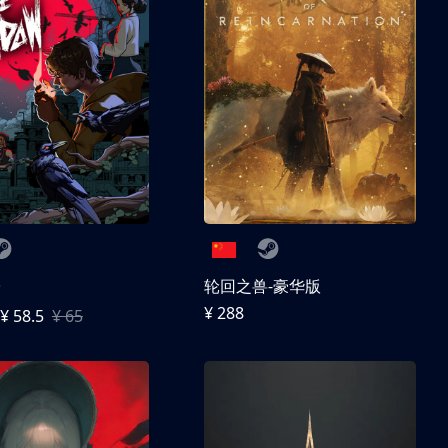
子
轮回之兽-豪华版
¥ 288
¥ 58.5
¥ 65