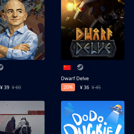
亨
Dwarf Delve
20%
¥ 39
¥ 60
¥ 36
¥ 45