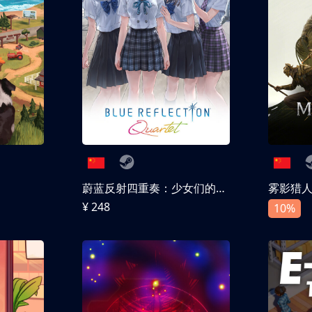
蔚蓝反射四重奏：少女们的奇迹
雾影猎
¥ 248
10%