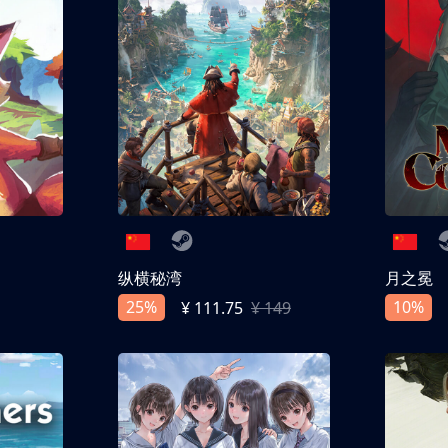
纵横秘湾
月之冕
25%
10%
¥ 111.75
¥ 149