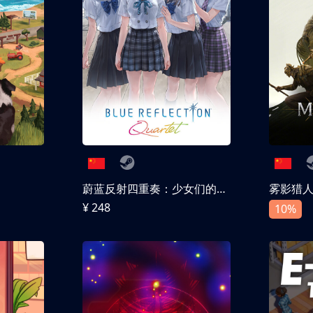
蔚蓝反射四重奏：少女们的奇迹
雾影猎
¥ 248
10%