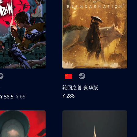
子
轮回之兽-豪华版
¥ 288
¥ 58.5
¥ 65