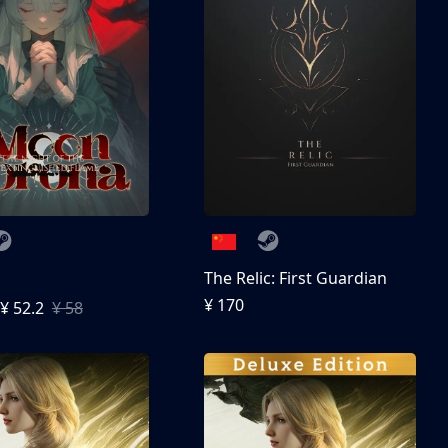
The Relic: First Guardian
¥ 170
¥ 52.2
¥ 58