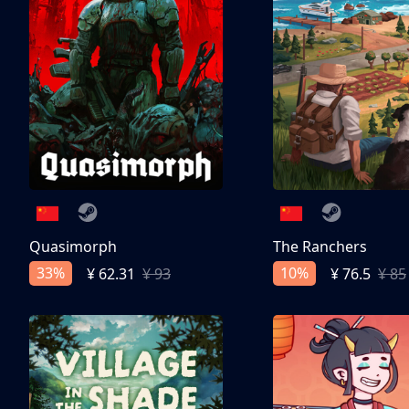
Quasimorph
The Ranchers
33%
10%
¥ 62.31
¥ 93
¥ 76.5
¥ 85