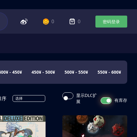
0
0
密码登录
400¥ - 450¥
450¥ - 500¥
500¥ - 550¥
550¥ - 600¥
显示DLC扩
排序
选择
有库存
展