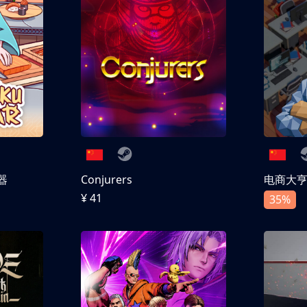
器
Conjurers
电商大
¥ 41
35%