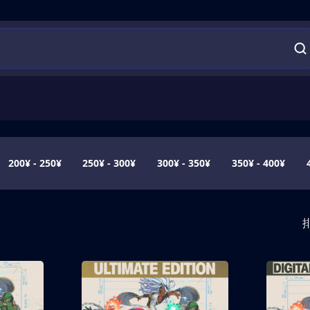
200¥ - 250¥
250¥ - 300¥
300¥ - 350¥
350¥ - 400¥