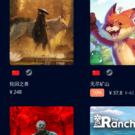
轮回之兽
无尽矿山
¥ 248
10%
¥ 37.8
¥ 42