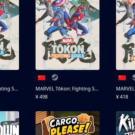
MARVEL Tōkon: Fighting Souls
MARVEL Tōkon: Fighting Souls 终极版
¥ 498
¥ 418