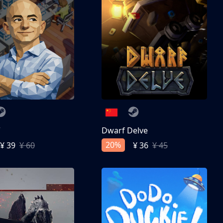
亨
Dwarf Delve
20%
¥ 39
¥ 60
¥ 36
¥ 45