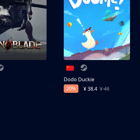
刀
Dodo Duckie
20%
¥ 38.4
¥ 48