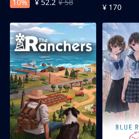
10%
¥ 52.2
¥ 58
¥ 170