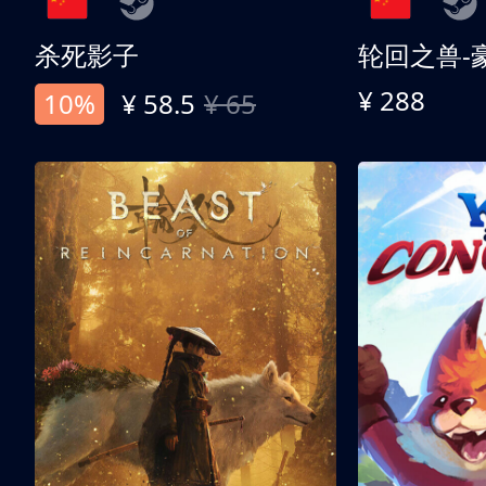
杀死影子
轮回之兽-
¥ 288
10%
¥ 58.5
¥ 65