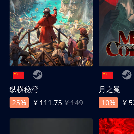
纵横秘湾
月之冕
25%
¥ 111.75
¥ 149
10%
¥ 5