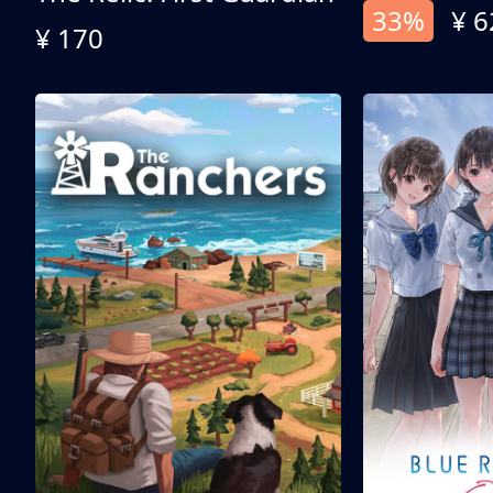
33%
¥ 6
¥ 170