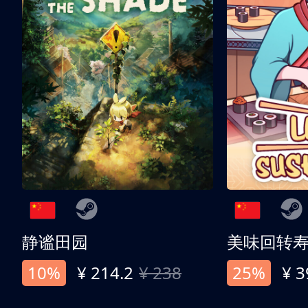
静谧田园
美味回转
10%
¥ 214.2
¥ 238
25%
¥ 3