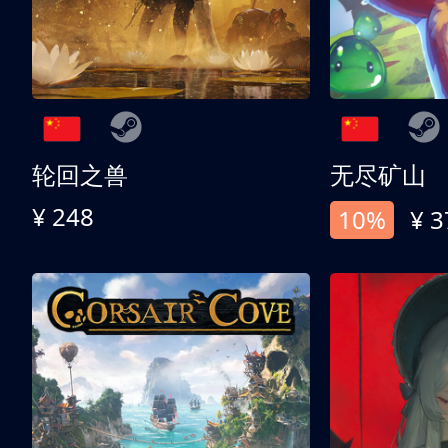
轮回之兽
无尽矿山
¥ 248
10%
¥ 3