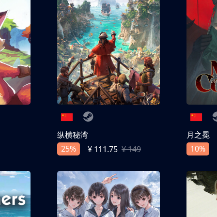
纵横秘湾
月之冕
25%
10%
¥ 111.75
¥ 149