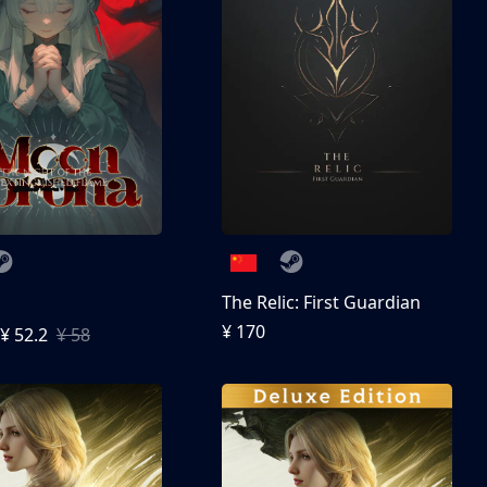
The Relic: First Guardian
¥ 170
¥ 52.2
¥ 58