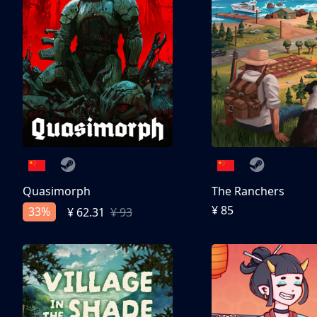
Quasimorph
The Ranchers
¥ 85
33%
¥ 62.31
¥ 93