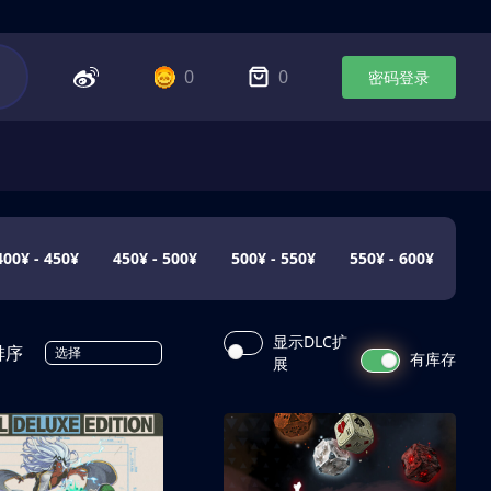
0
0
密码登录
400¥ - 450¥
450¥ - 500¥
500¥ - 550¥
550¥ - 600¥
显示DLC扩
排序
选择
有库存
展