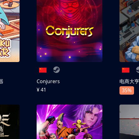
器
Conjurers
电商大
¥ 41
35%