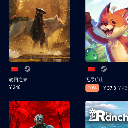
轮回之兽
无尽矿山
¥ 248
10%
¥ 37.8
¥ 42