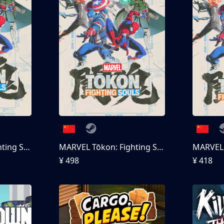
MARVEL Tōkon: Fighting Souls
MARVEL Tōkon: Fighting Souls 终极版
¥ 498
¥ 418