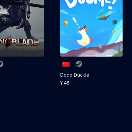
刀
Dodo Duckie
¥ 48