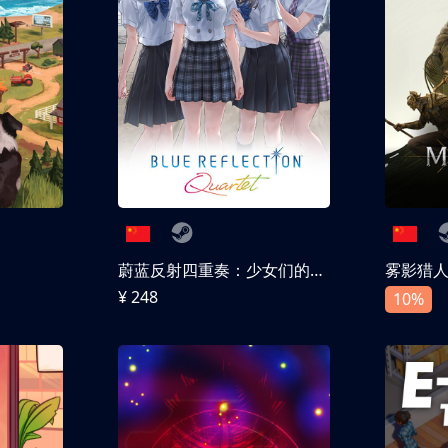
蔚蓝反射四重奏：少女们的奇迹
雾影猎
¥ 248
10%