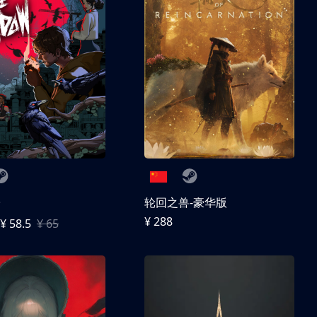
子
轮回之兽-豪华版
¥ 288
¥ 58.5
¥ 65