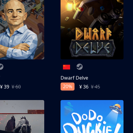
亨
Dwarf Delve
20%
¥ 39
¥ 60
¥ 36
¥ 45