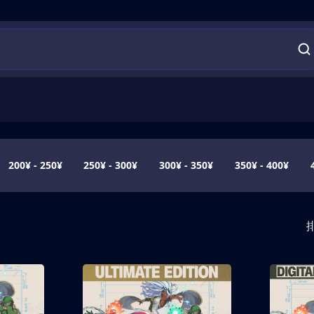
200¥ - 250¥
250¥ - 300¥
300¥ - 350¥
350¥ - 400¥