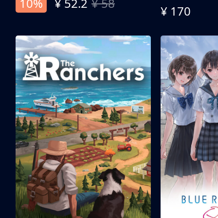
10%
¥ 52.2
¥ 58
¥ 170