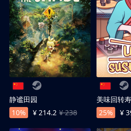
静谧田园
美味回转
10%
¥ 214.2
¥ 238
25%
¥ 3