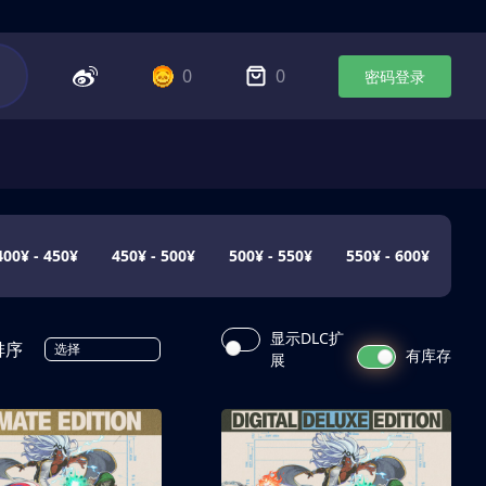
0
0
密码登录
400¥ - 450¥
450¥ - 500¥
500¥ - 550¥
550¥ - 600¥
显示DLC扩
排序
选择
有库存
展