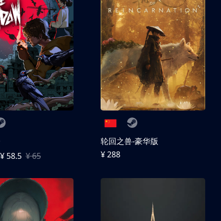
子
轮回之兽-豪华版
¥ 288
¥ 58.5
¥ 65