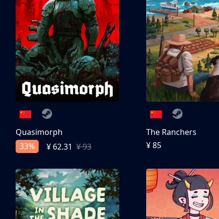
Quasimorph
The Ranchers
¥ 85
33%
¥ 62.31
¥ 93