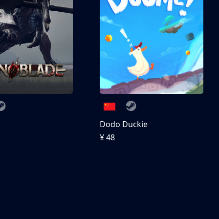
刀
Dodo Duckie
¥ 48