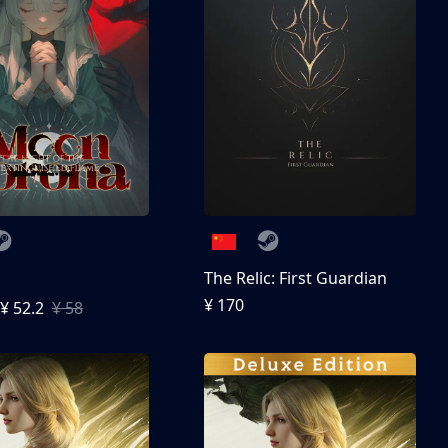
The Relic: First Guardian
¥ 170
¥ 52.2
¥ 58