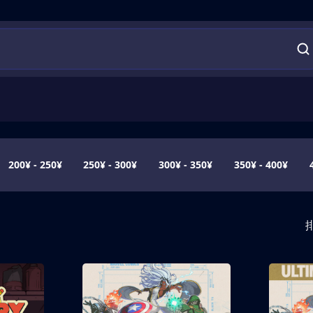
200¥ - 250¥
250¥ - 300¥
300¥ - 350¥
350¥ - 400¥