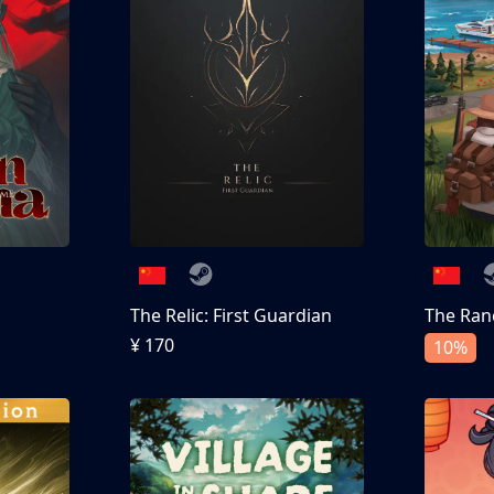
The Relic: First Guardian
The Ran
¥ 170
10%