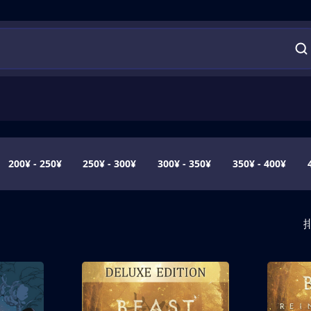
200¥ - 250¥
250¥ - 300¥
300¥ - 350¥
350¥ - 400¥