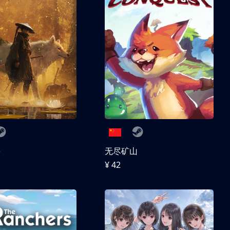
兽
无尽矿山
¥ 42