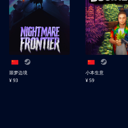
噩梦边境
小本生意
¥ 93
¥ 59