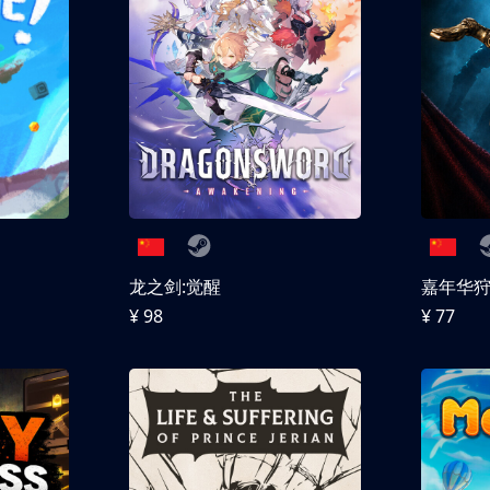
龙之剑:觉醒
嘉年华
¥ 98
¥ 77