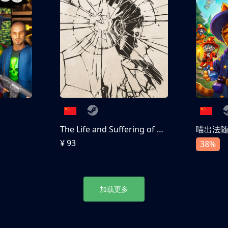
The Life and Suffering of Prince Jerian
喵出法
¥ 93
38%
加载更多