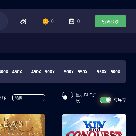
0
0
密码登录
400¥ - 450¥
450¥ - 500¥
500¥ - 550¥
550¥ - 600¥
显示DLC扩
排序
选择
有库存
展