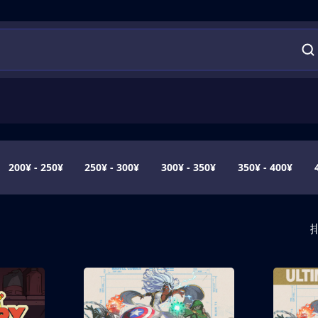
200¥ - 250¥
250¥ - 300¥
300¥ - 350¥
350¥ - 400¥