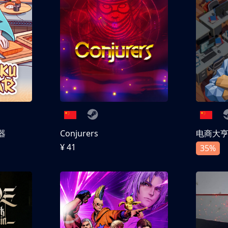
器
Conjurers
电商大
¥ 41
35%