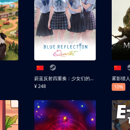
蔚蓝反射四重奏：少女们的奇迹
雾影猎
¥ 248
10%