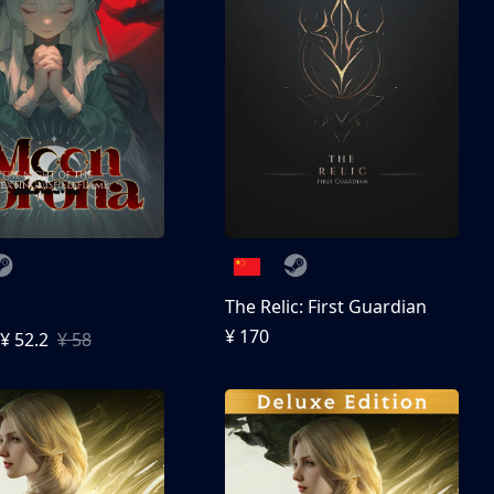
The Relic: First Guardian
¥ 170
¥ 52.2
¥ 58