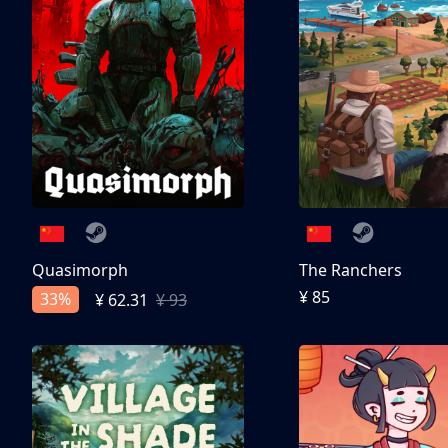
Quasimorph
The Ranchers
¥ 85
33%
¥ 62.31
¥ 93