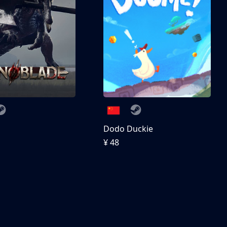
刀
Dodo Duckie
¥ 48