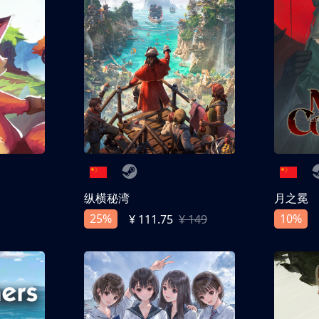
纵横秘湾
月之冕
25%
10%
¥ 111.75
¥ 149