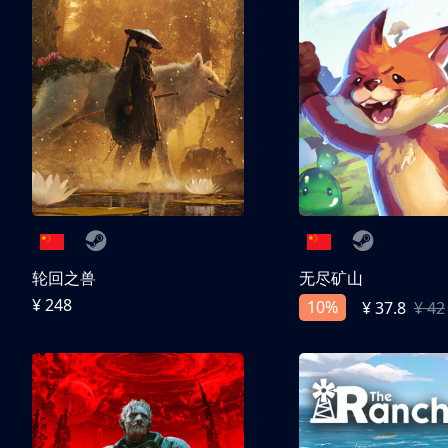
轮回之兽
无尽矿山
¥ 248
10%
¥ 37.8
¥ 42