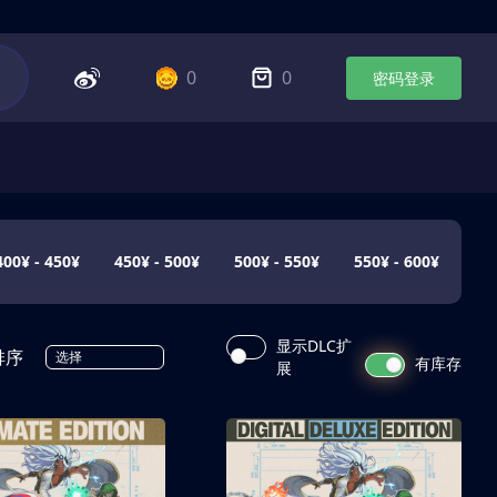
0
0
密码登录
400¥ - 450¥
450¥ - 500¥
500¥ - 550¥
550¥ - 600¥
显示DLC扩
排序
选择
有库存
展