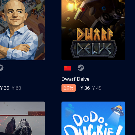
亨
Dwarf Delve
20%
¥ 39
¥ 60
¥ 36
¥ 45