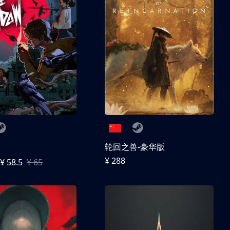
子
轮回之兽-豪华版
¥ 288
¥ 58.5
¥ 65