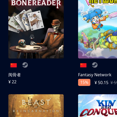
阅骨者
Fantasy Network
¥ 22
15%
¥ 50.15
¥ 5