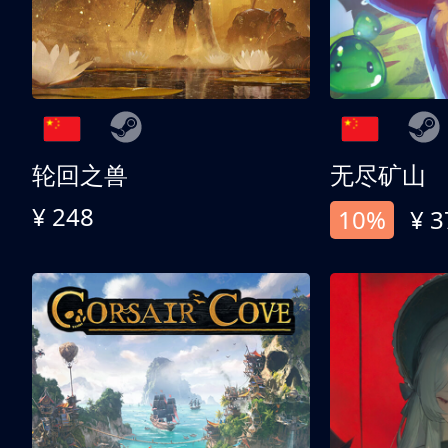
轮回之兽
无尽矿山
¥ 248
10%
¥ 3