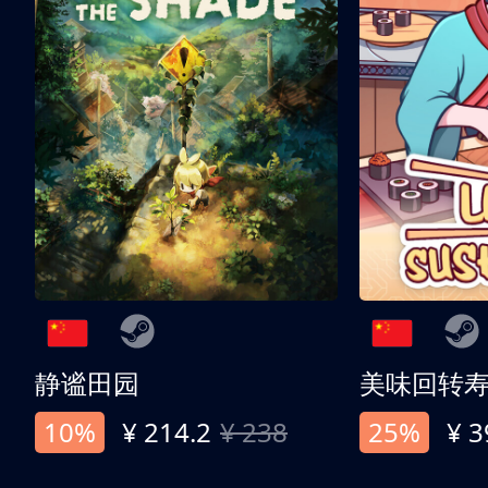
静谧田园
美味回转
10%
¥ 214.2
¥ 238
25%
¥ 3