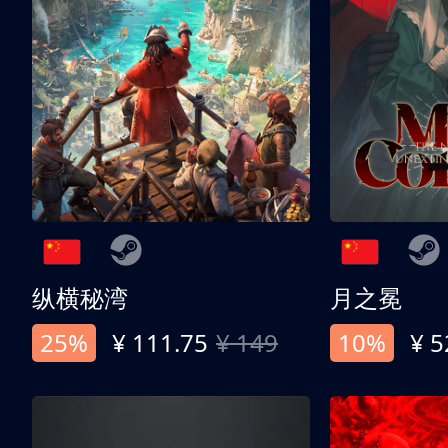
纵横秘湾
月之冕
25%
¥ 111.75
¥ 149
10%
¥ 5