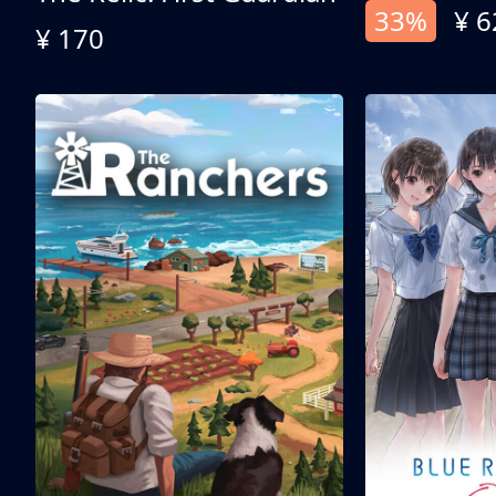
33%
¥ 6
¥ 170