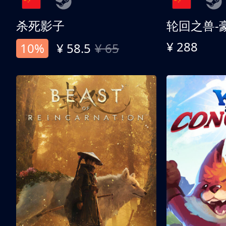
杀死影子
轮回之兽-
¥ 288
10%
¥ 58.5
¥ 65