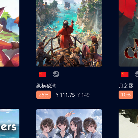
纵横秘湾
月之冕
25%
10%
¥ 111.75
¥ 149