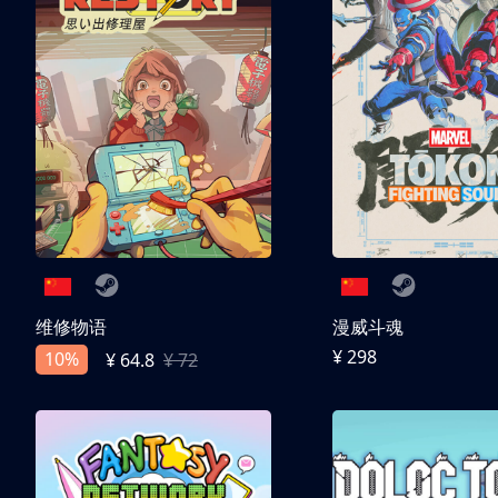
维修物语
漫威斗魂
¥ 298
10%
¥ 64.8
¥ 72