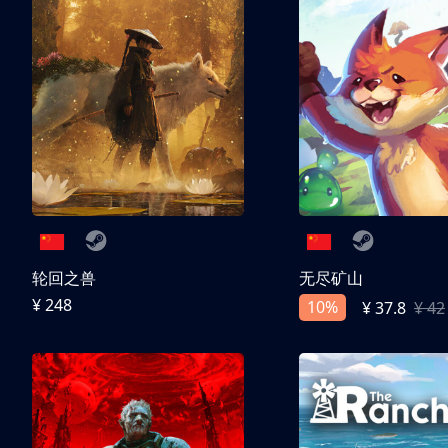
轮回之兽
无尽矿山
¥ 248
10%
¥ 37.8
¥ 42