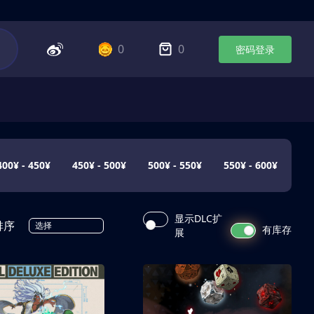
0
0
密码登录
400¥ - 450¥
450¥ - 500¥
500¥ - 550¥
550¥ - 600¥
显示DLC扩
排序
选择
有库存
展