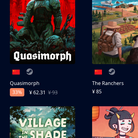
Quasimorph
The Ranchers
¥ 85
33%
¥ 62.31
¥ 93