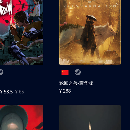
子
轮回之兽-豪华版
¥ 288
¥ 58.5
¥ 65