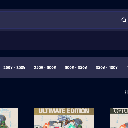
200¥ - 250¥
250¥ - 300¥
300¥ - 350¥
350¥ - 400¥