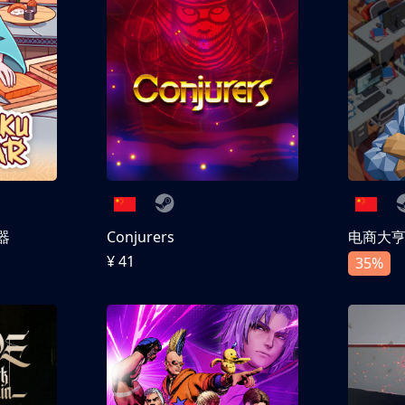
器
Conjurers
电商大
¥ 41
35%