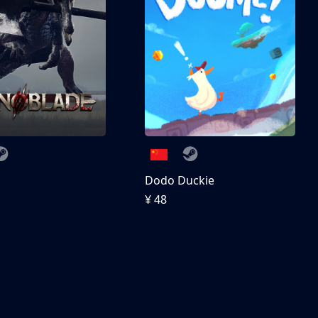
刀
Dodo Duckie
¥ 48