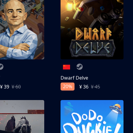
亨
Dwarf Delve
20%
¥ 39
¥ 60
¥ 36
¥ 45