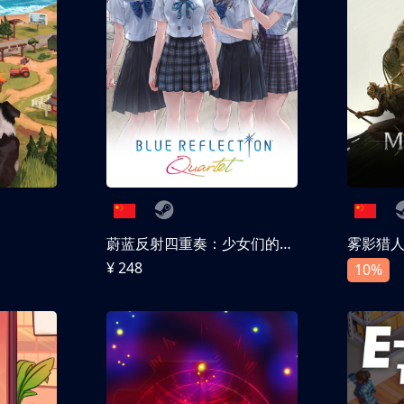
蔚蓝反射四重奏：少女们的奇迹
雾影猎
¥ 248
10%