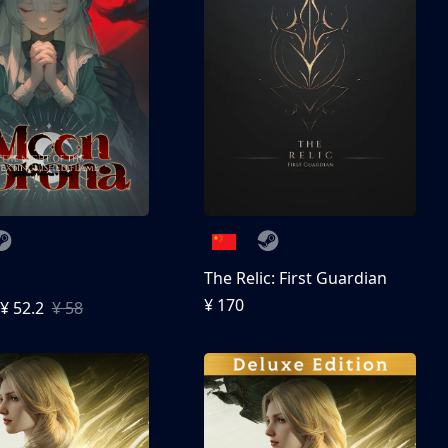
The Relic: First Guardian
¥ 170
¥ 52.2
¥ 58