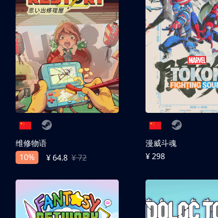
维修物语
漫威斗魂
¥ 298
10%
¥ 64.8
¥ 72