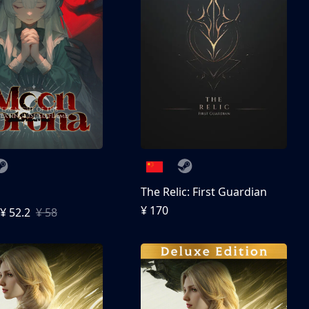
The Relic: First Guardian
¥ 170
¥ 52.2
¥ 58