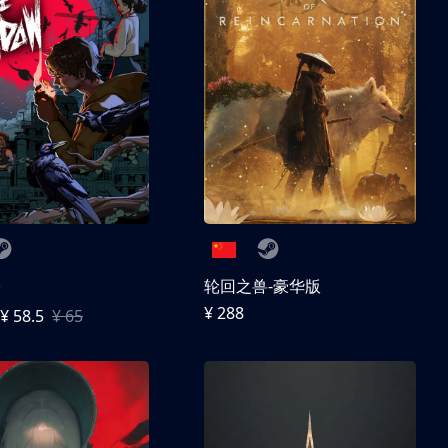
子
轮回之兽-豪华版
¥ 288
¥ 58.5
¥ 65