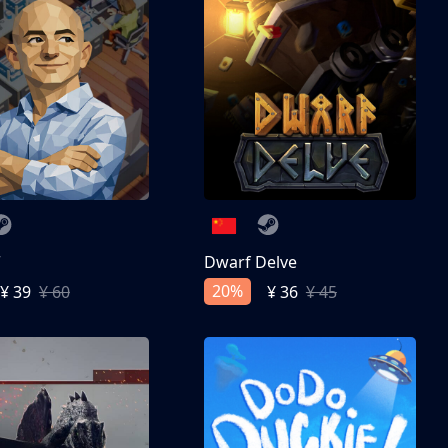
亨
Dwarf Delve
20%
¥ 39
¥ 60
¥ 36
¥ 45