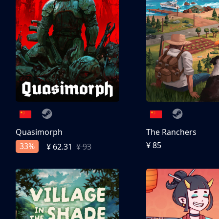
Quasimorph
The Ranchers
¥ 85
33%
¥ 62.31
¥ 93