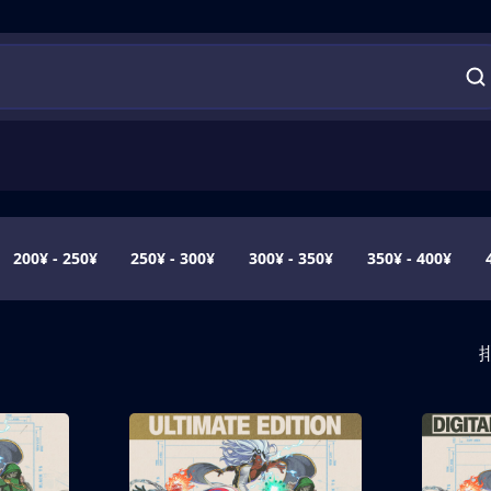
200¥ - 250¥
250¥ - 300¥
300¥ - 350¥
350¥ - 400¥