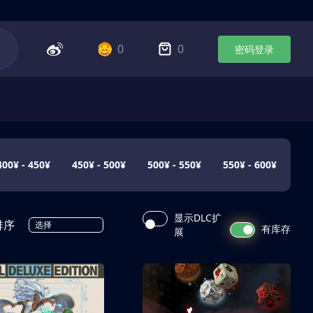
0
0
密码登录
400¥ - 450¥
450¥ - 500¥
500¥ - 550¥
550¥ - 600¥
显示DLC扩
排序
选择
有库存
展