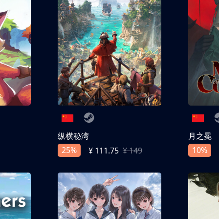
纵横秘湾
月之冕
25%
10%
¥ 111.75
¥ 149