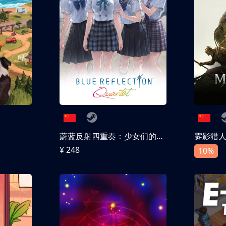
蔚蓝反射四重奏：少女们的奇迹
雾影猎
¥ 248
10%