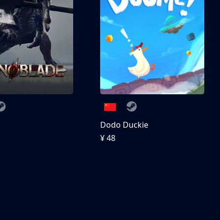
刀
Dodo Duckie
¥ 48