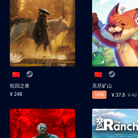
轮回之兽
无尽矿山
¥ 248
10%
¥ 37.8
¥ 42