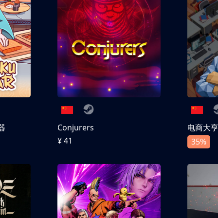
器
Conjurers
电商大
¥ 41
35%