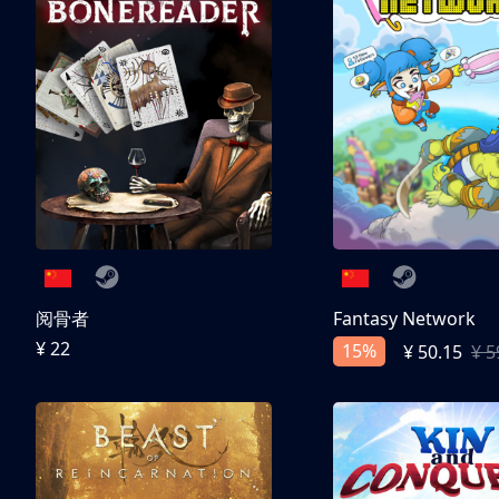
阅骨者
Fantasy Network
¥ 22
15%
¥ 50.15
¥ 5