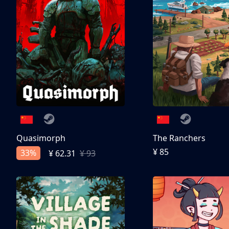
Quasimorph
The Ranchers
¥ 85
33%
¥ 62.31
¥ 93