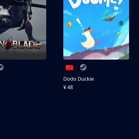
刀
Dodo Duckie
¥ 48