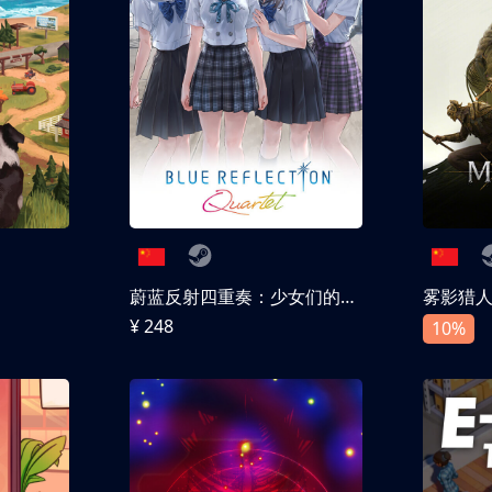
蔚蓝反射四重奏：少女们的奇迹
雾影猎
¥ 248
10%