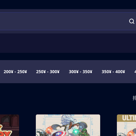
200¥ - 250¥
250¥ - 300¥
300¥ - 350¥
350¥ - 400¥