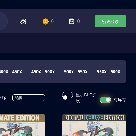
0
0
密码登录
400¥ - 450¥
450¥ - 500¥
500¥ - 550¥
550¥ - 600¥
显示DLC扩
排序
选择
有库存
展