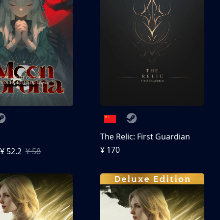
The Relic: First Guardian
¥ 170
¥ 52.2
¥ 58