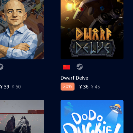
亨
Dwarf Delve
20%
¥ 39
¥ 60
¥ 36
¥ 45