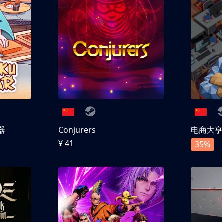
器
Conjurers
电商大
¥ 41
35%