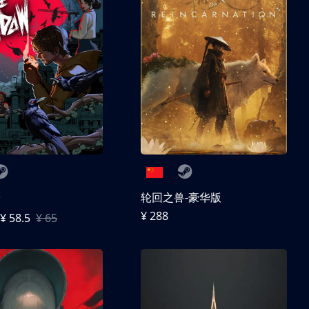
子
轮回之兽-豪华版
¥ 288
¥ 58.5
¥ 65