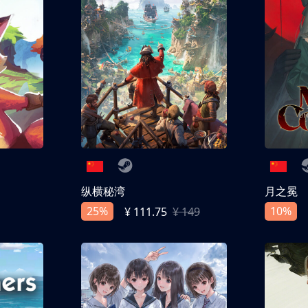
纵横秘湾
月之冕
25%
10%
¥ 111.75
¥ 149