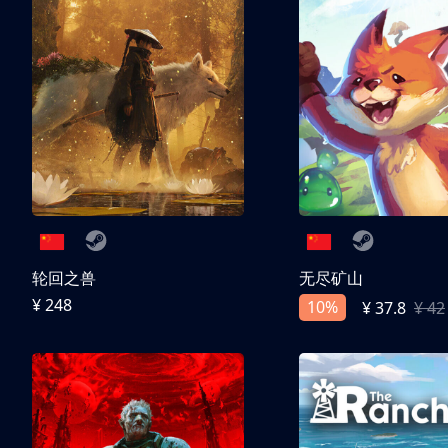
轮回之兽
无尽矿山
¥ 248
10%
¥ 37.8
¥ 42