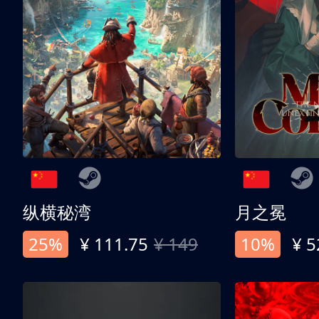
纵横秘湾
月之冕
25%
¥ 111.75
¥ 149
10%
¥ 5