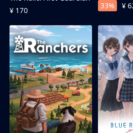
33%
¥ 6
¥ 170