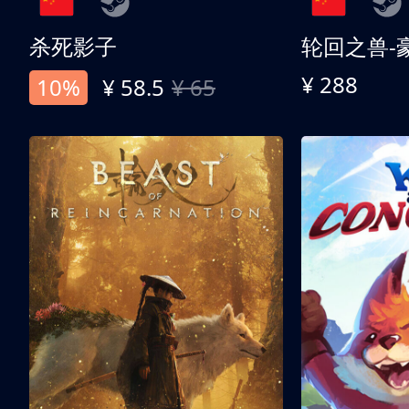
杀死影子
轮回之兽-
¥ 288
10%
¥ 58.5
¥ 65