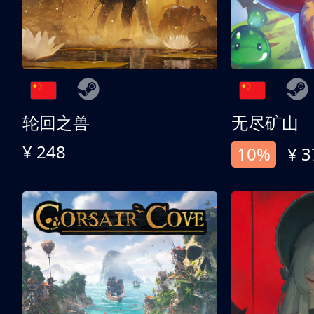
轮回之兽
无尽矿山
¥ 248
10%
¥ 3