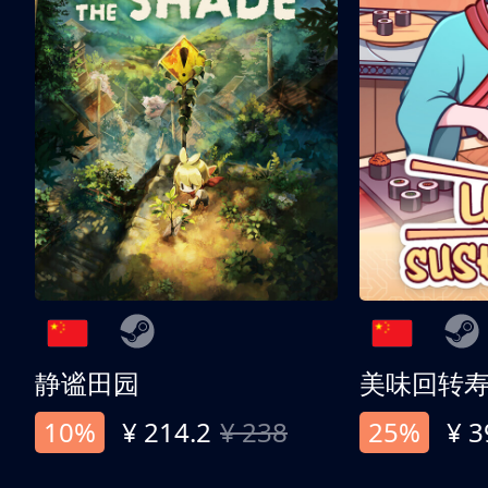
静谧田园
美味回转
10%
¥ 214.2
¥ 238
25%
¥ 3