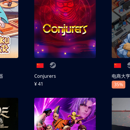
器
Conjurers
电商大
¥ 41
35%