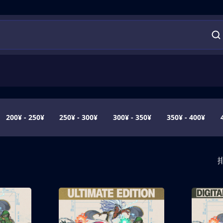
200¥ - 250¥
250¥ - 300¥
300¥ - 350¥
350¥ - 400¥