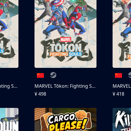
MARVEL Tōkon: Fighting Souls
MARVEL Tōkon: Fighting Souls 终极版
¥ 498
¥ 418