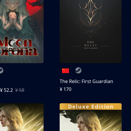
The Relic: First Guardian
¥ 170
¥ 52.2
¥ 58