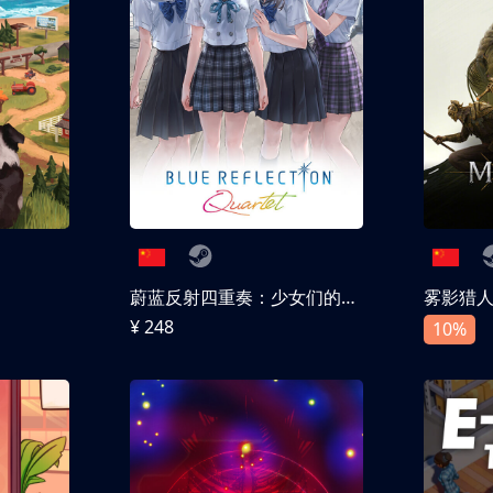
蔚蓝反射四重奏：少女们的奇迹
雾影猎
¥ 248
10%