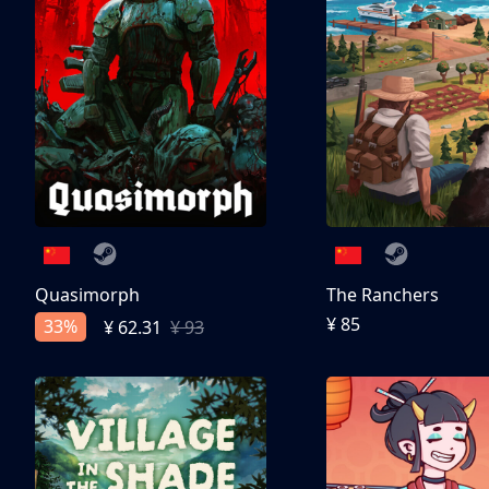
Quasimorph
The Ranchers
¥ 85
33%
¥ 62.31
¥ 93