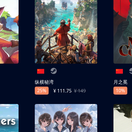
纵横秘湾
月之冕
25%
10%
¥ 111.75
¥ 149