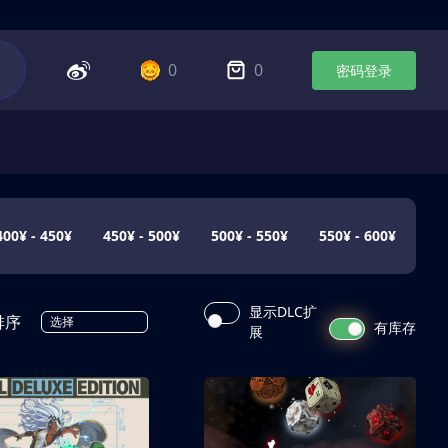
0
0
密码登录
400¥ - 450¥
450¥ - 500¥
500¥ - 550¥
550¥ - 600¥
显示DLC扩
排序
选择
有库存
展