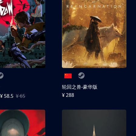
子
轮回之兽-豪华版
¥ 288
¥ 58.5
¥ 65