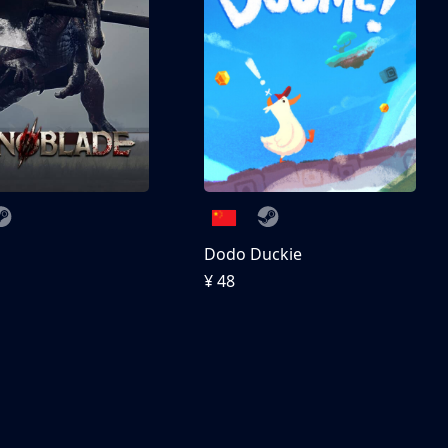
刀
Dodo Duckie
¥ 48