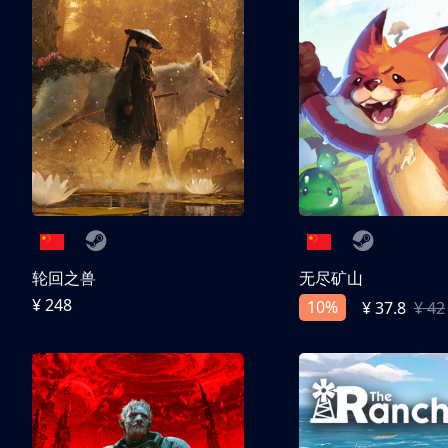
轮回之兽
无尽矿山
¥ 248
10%
¥ 37.8
¥ 42