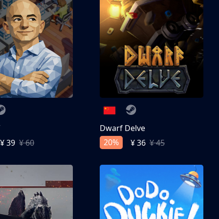
亨
Dwarf Delve
20%
¥ 39
¥ 60
¥ 36
¥ 45