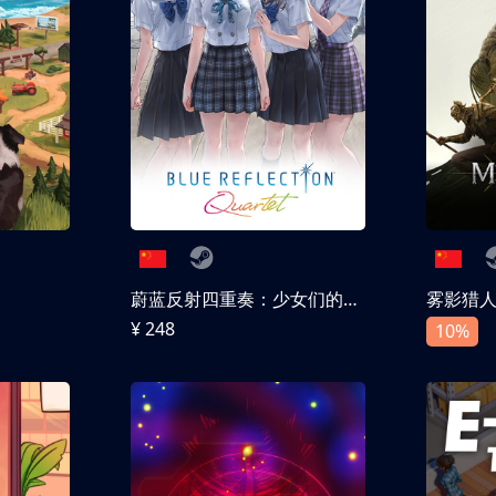
蔚蓝反射四重奏：少女们的奇迹
雾影猎
¥ 248
10%