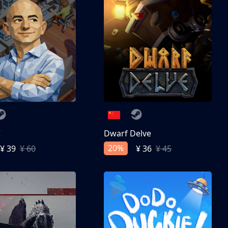
亨
Dwarf Delve
20%
¥ 39
¥ 60
¥ 36
¥ 45