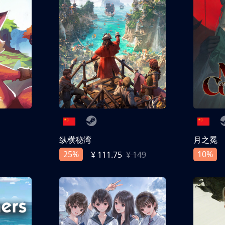
纵横秘湾
月之冕
25%
10%
¥ 111.75
¥ 149