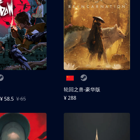
子
轮回之兽-豪华版
¥ 288
¥ 58.5
¥ 65