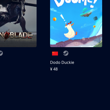
刀
Dodo Duckie
¥ 48