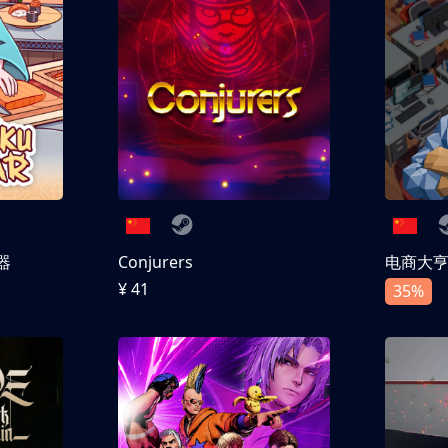
器
Conjurers
电商大
¥ 41
35%