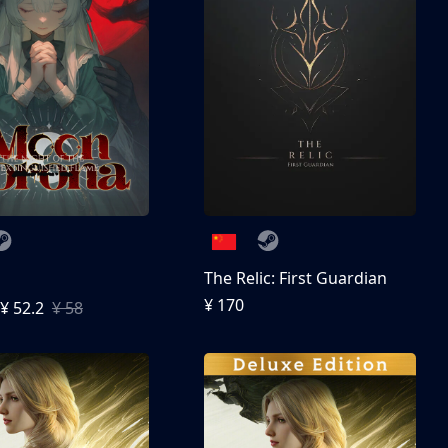
The Relic: First Guardian
¥ 170
¥ 52.2
¥ 58