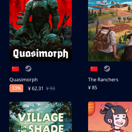
Quasimorph
The Ranchers
¥ 85
33%
¥ 62.31
¥ 93