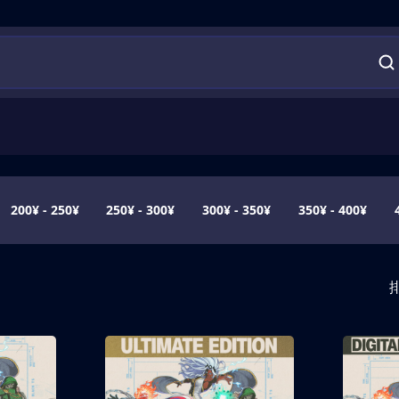
200¥ - 250¥
250¥ - 300¥
300¥ - 350¥
350¥ - 400¥