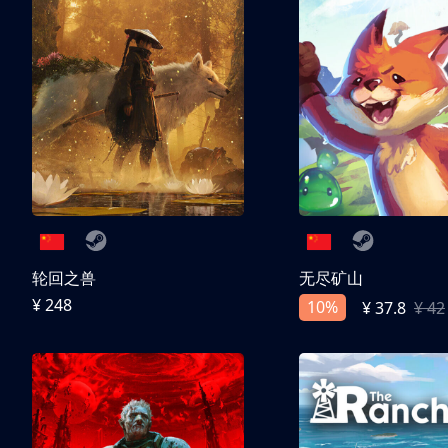
轮回之兽
无尽矿山
¥ 248
10%
¥ 37.8
¥ 42