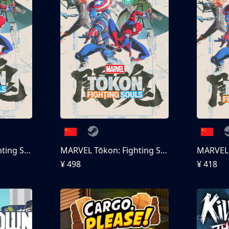
MARVEL Tōkon: Fighting Souls
MARVEL Tōkon: Fighting Souls 终极版
¥ 498
¥ 418