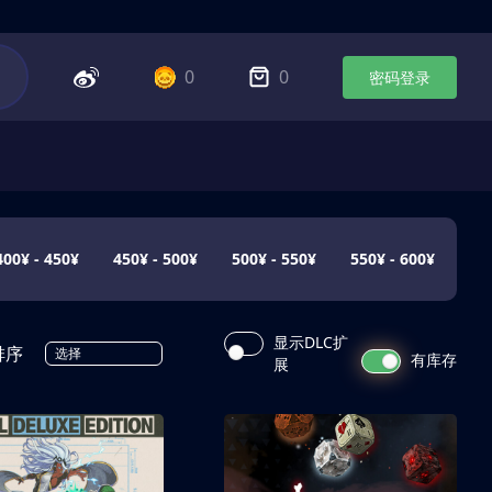
0
0
密码登录
400¥ - 450¥
450¥ - 500¥
500¥ - 550¥
550¥ - 600¥
显示DLC扩
排序
选择
有库存
展