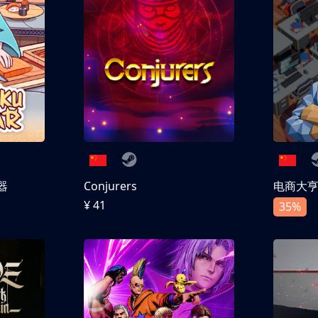
器
Conjurers
电商大
¥ 41
35%