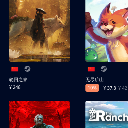
轮回之兽
无尽矿山
¥ 248
10%
¥ 37.8
¥ 42