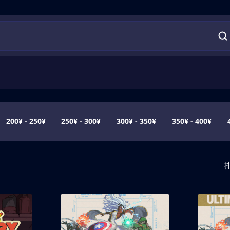
200¥ - 250¥
250¥ - 300¥
300¥ - 350¥
350¥ - 400¥