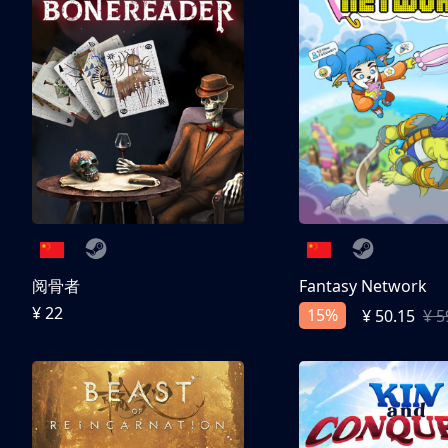
阅骨者
Fantasy Network
¥ 22
15%
¥ 50.15
¥ 5