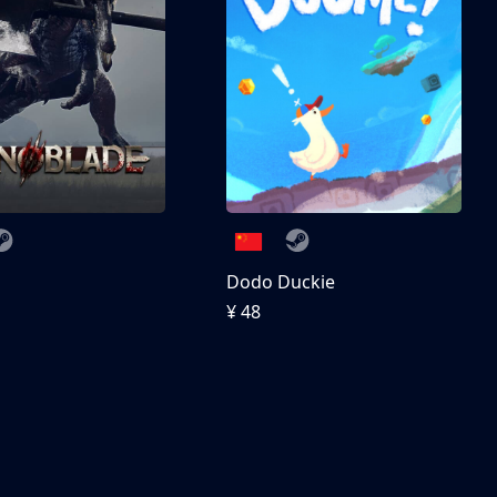
刀
Dodo Duckie
¥ 48