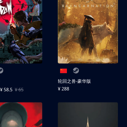
子
轮回之兽-豪华版
¥ 288
¥ 58.5
¥ 65