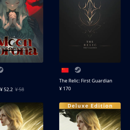
The Relic: First Guardian
¥ 170
¥ 52.2
¥ 58