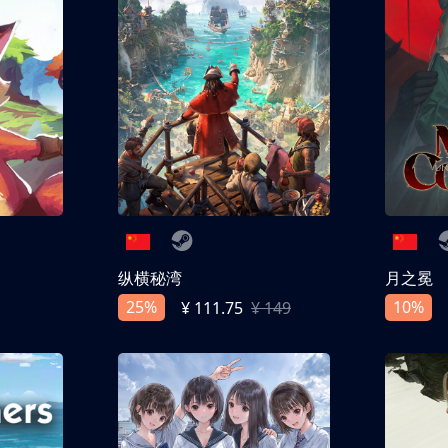
纵横秘湾
月之冕
25%
10%
¥ 111.75
¥ 149