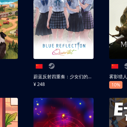
蔚蓝反射四重奏：少女们的奇迹
雾影猎
¥ 248
10%