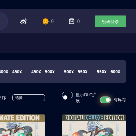
0
0
密码登录
400¥ - 450¥
450¥ - 500¥
500¥ - 550¥
550¥ - 600¥
显示DLC扩
排序
选择
有库存
展