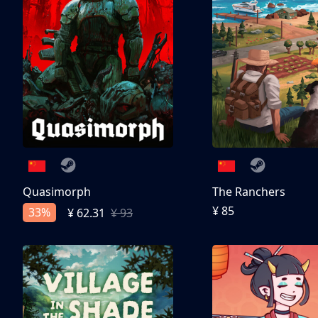
Quasimorph
The Ranchers
¥ 85
33%
¥ 62.31
¥ 93