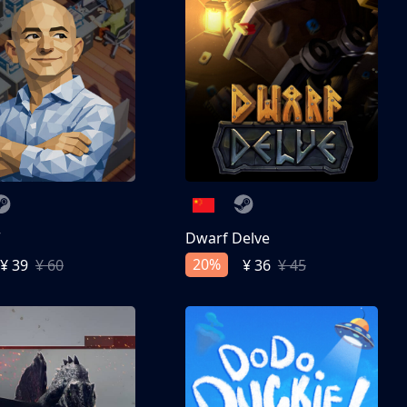
亨
Dwarf Delve
20%
¥ 39
¥ 60
¥ 36
¥ 45