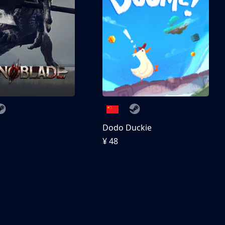
刀
Dodo Duckie
¥ 48