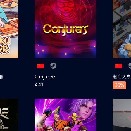
器
Conjurers
电商大
¥ 41
35%