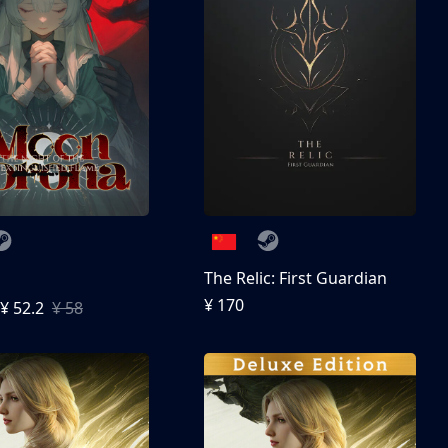
The Relic: First Guardian
¥ 170
¥ 52.2
¥ 58