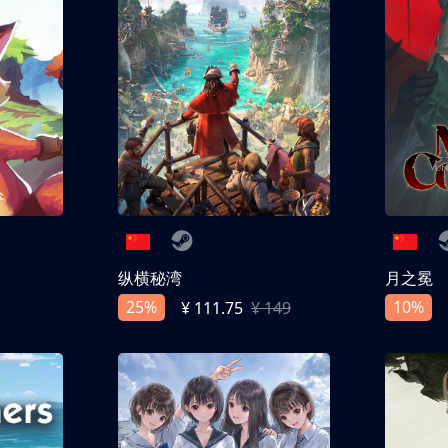
纵横秘湾
月之冕
25%
10%
¥ 111.75
¥ 149