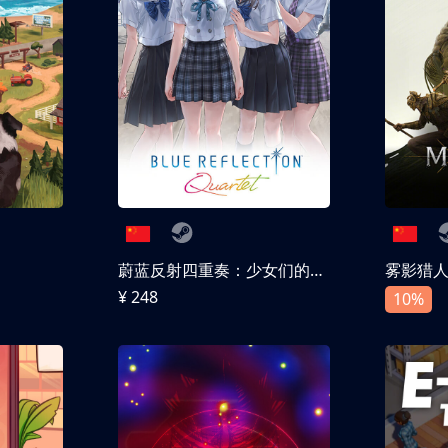
蔚蓝反射四重奏：少女们的奇迹
雾影猎
¥ 248
10%