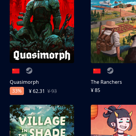
Quasimorph
The Ranchers
¥ 85
33%
¥ 62.31
¥ 93