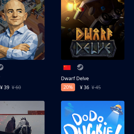
亨
Dwarf Delve
20%
¥ 39
¥ 60
¥ 36
¥ 45