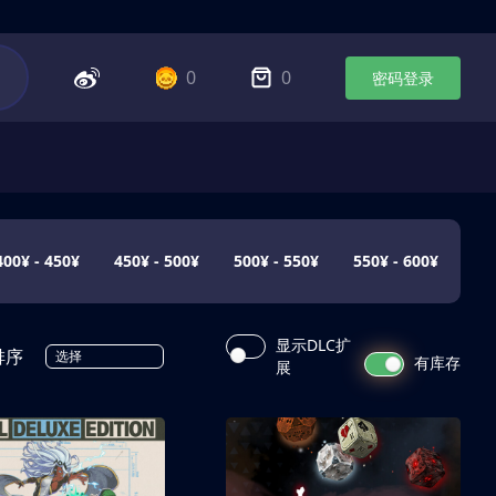
0
0
密码登录
400¥ - 450¥
450¥ - 500¥
500¥ - 550¥
550¥ - 600¥
显示DLC扩
排序
选择
有库存
展