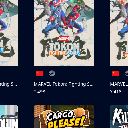
MARVEL Tōkon: Fighting Souls
MARVEL Tōkon: Fighting Souls 终极版
¥ 498
¥ 418