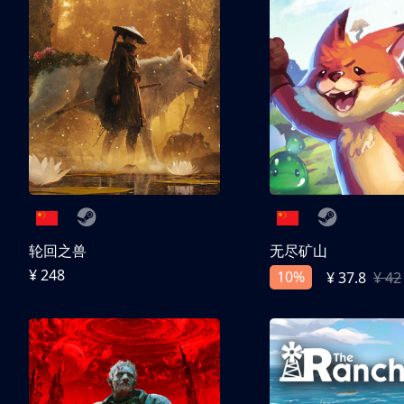
轮回之兽
无尽矿山
¥ 248
10%
¥ 37.8
¥ 42