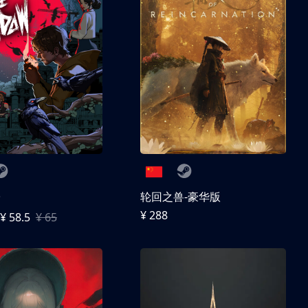
子
轮回之兽-豪华版
¥ 288
¥ 58.5
¥ 65