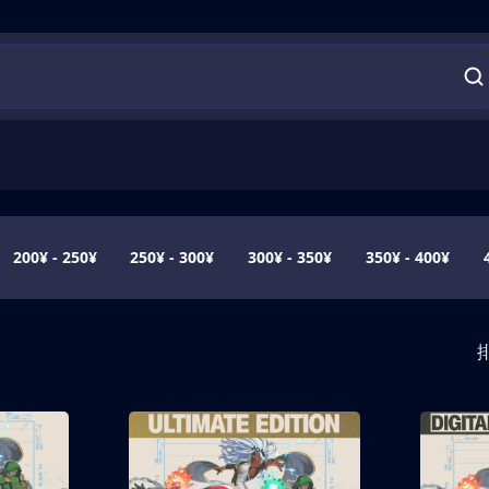
200¥ - 250¥
250¥ - 300¥
300¥ - 350¥
350¥ - 400¥