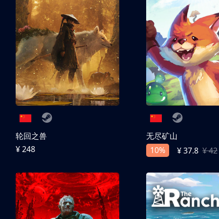
轮回之兽
无尽矿山
¥ 248
10%
¥ 37.8
¥ 42