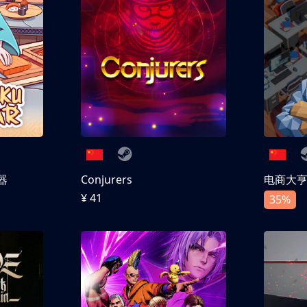
器
Conjurers
电商大
¥ 41
35%