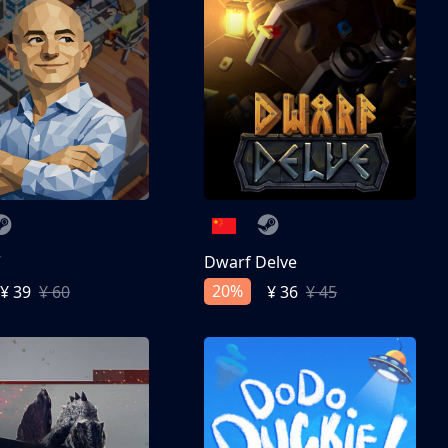
亨
Dwarf Delve
20%
¥ 39
¥ 60
¥ 36
¥ 45