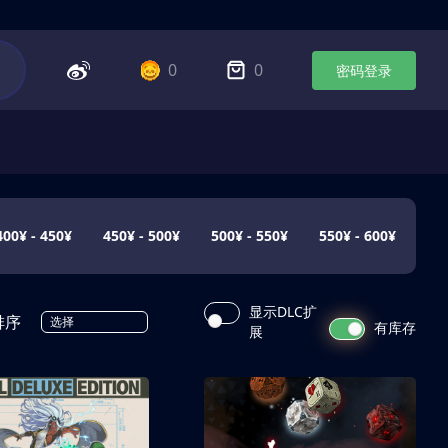
0
0
密码登录
400¥ - 450¥
450¥ - 500¥
500¥ - 550¥
550¥ - 600¥
显示DLC扩
排序
选择
有库存
展