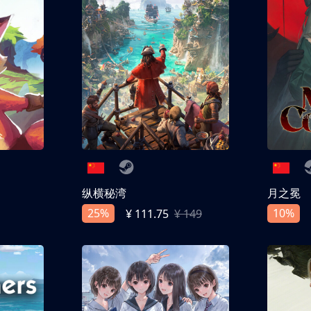
纵横秘湾
月之冕
25%
10%
¥ 111.75
¥ 149