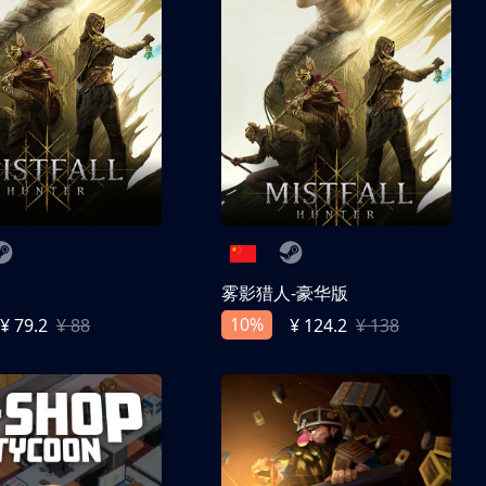
人
雾影猎人-豪华版
10%
¥ 79.2
¥ 88
¥ 124.2
¥ 138