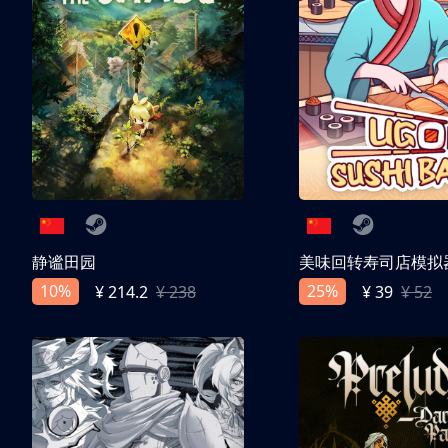
静谧田园
美味回转寿司店模拟
10%
25%
¥ 214.2
¥ 238
¥ 39
¥ 52