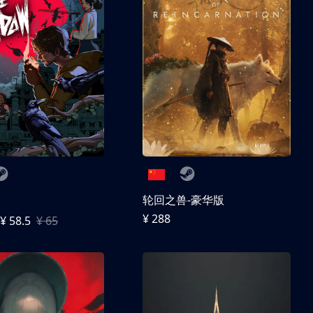
子
轮回之兽-豪华版
¥ 288
¥ 58.5
¥ 65