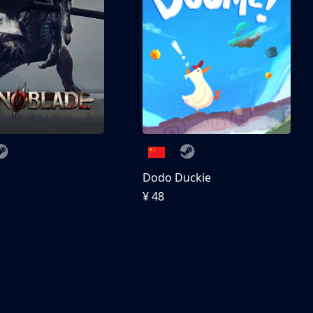
刀
Dodo Duckie
¥ 48