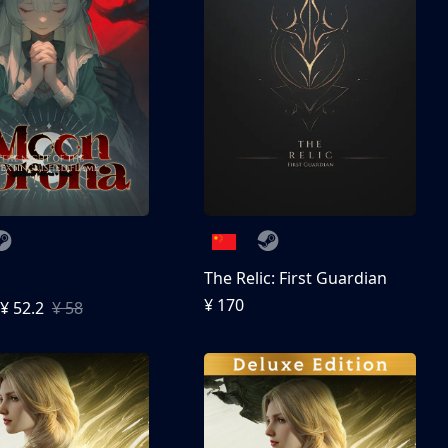
The Relic: First Guardian
¥ 170
¥ 52.2
¥ 58