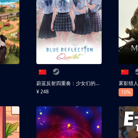
蔚蓝反射四重奏：少女们的奇迹
雾影猎
¥ 248
10%