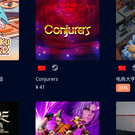
器
Conjurers
电商大
¥ 41
35%