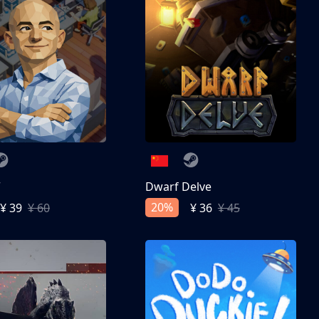
亨
Dwarf Delve
20%
¥ 39
¥ 60
¥ 36
¥ 45