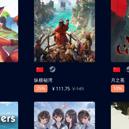
纵横秘湾
月之冕
25%
10%
¥ 111.75
¥ 149