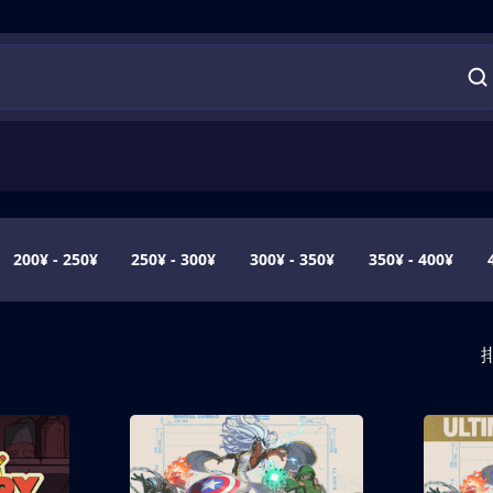
200¥ - 250¥
250¥ - 300¥
300¥ - 350¥
350¥ - 400¥