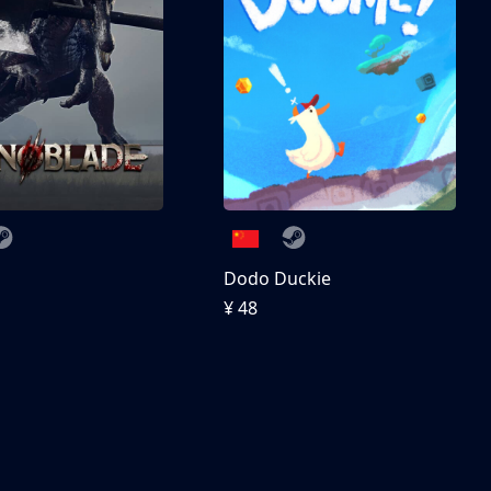
刀
Dodo Duckie
¥ 48