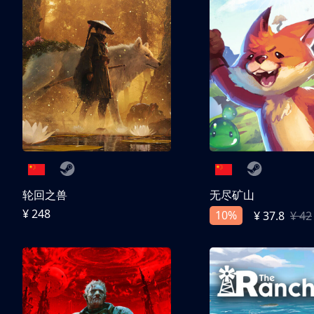
轮回之兽
无尽矿山
¥ 248
10%
¥ 37.8
¥ 42