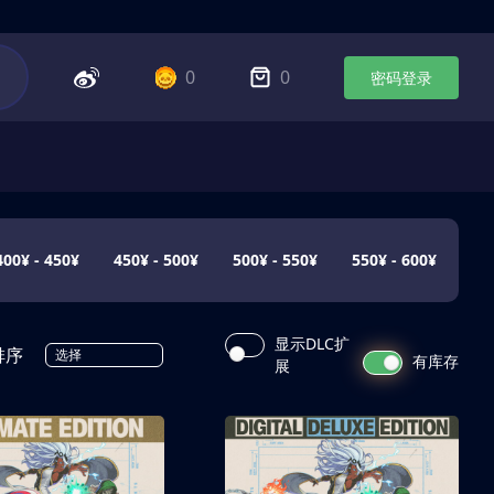
0
0
密码登录
400¥ - 450¥
450¥ - 500¥
500¥ - 550¥
550¥ - 600¥
显示DLC扩
排序
选择
有库存
展