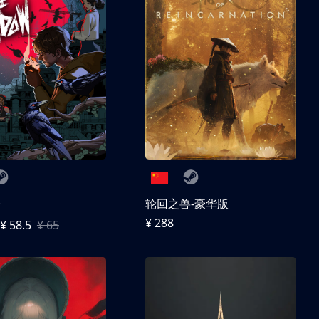
子
轮回之兽-豪华版
¥ 288
¥ 58.5
¥ 65