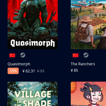
Quasimorph
The Ranchers
¥ 85
33%
¥ 62.31
¥ 93