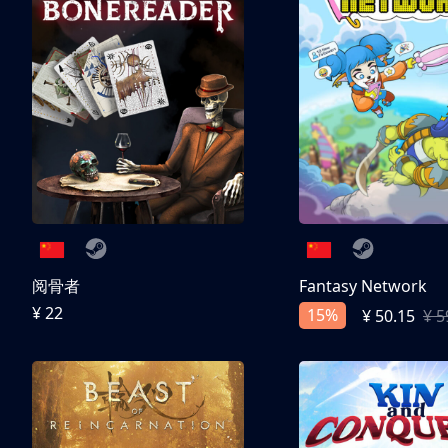
阅骨者
Fantasy Network
¥ 22
15%
¥ 50.15
¥ 5