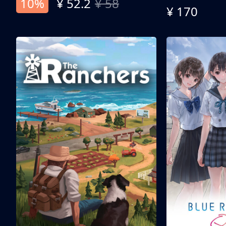
10%
¥ 52.2
¥ 58
¥ 170