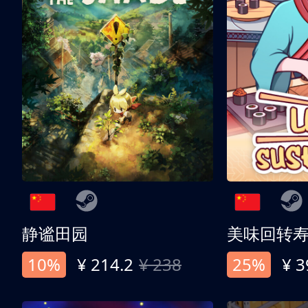
静谧田园
美味回转
10%
¥ 214.2
¥ 238
25%
¥ 3