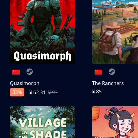
Quasimorph
The Ranchers
¥ 85
33%
¥ 62.31
¥ 93