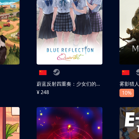
蔚蓝反射四重奏：少女们的奇迹
雾影猎
¥ 248
10%