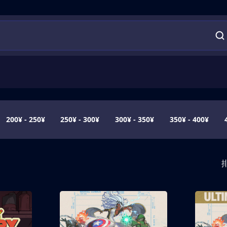
200¥ - 250¥
250¥ - 300¥
300¥ - 350¥
350¥ - 400¥