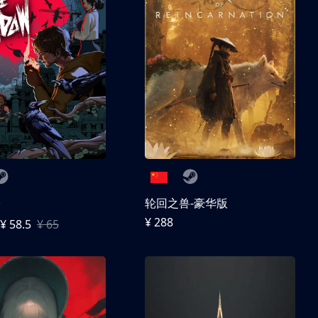
子
轮回之兽-豪华版
¥ 288
¥ 58.5
¥ 65