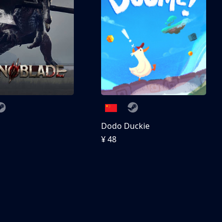
刀
Dodo Duckie
¥ 48