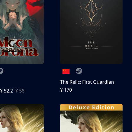
The Relic: First Guardian
¥ 170
¥ 52.2
¥ 58