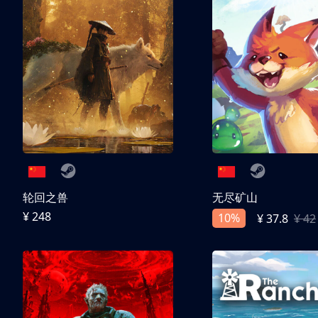
轮回之兽
无尽矿山
¥ 248
10%
¥ 37.8
¥ 42