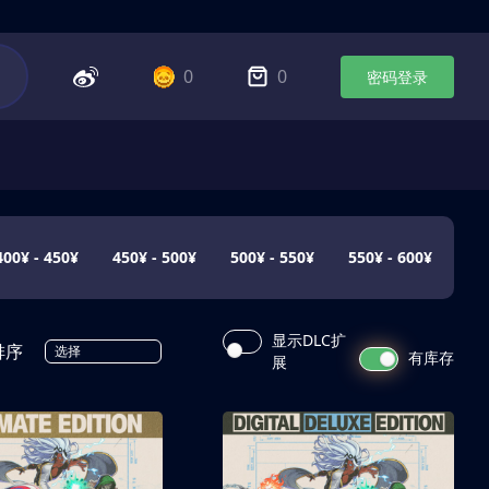
0
0
密码登录
400¥ - 450¥
450¥ - 500¥
500¥ - 550¥
550¥ - 600¥
显示DLC扩
排序
选择
有库存
展