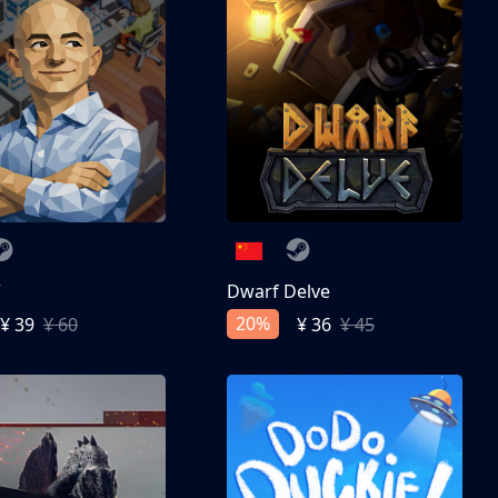
亨
Dwarf Delve
20%
¥ 39
¥ 60
¥ 36
¥ 45