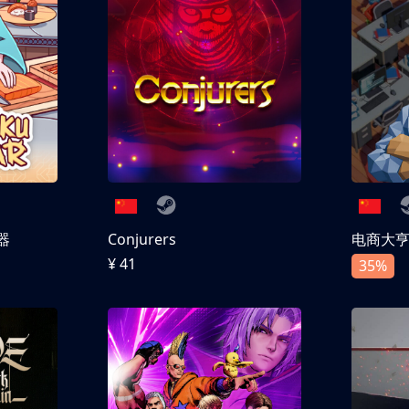
器
Conjurers
电商大
¥ 41
35%