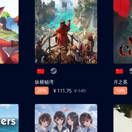
纵横秘湾
月之冕
25%
10%
¥ 111.75
¥ 149