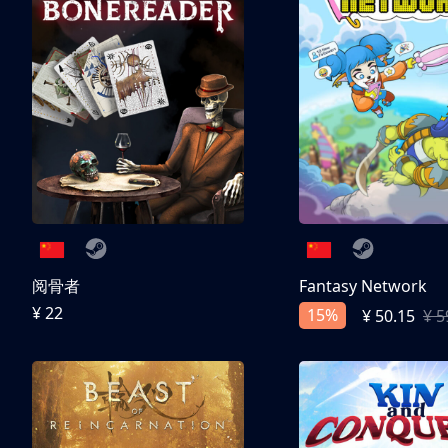
阅骨者
Fantasy Network
¥ 22
15%
¥ 50.15
¥ 5