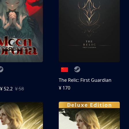
The Relic: First Guardian
¥ 170
¥ 52.2
¥ 58