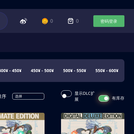
0
0
密码登录
400¥ - 450¥
450¥ - 500¥
500¥ - 550¥
550¥ - 600¥
显示DLC扩
排序
选择
有库存
展