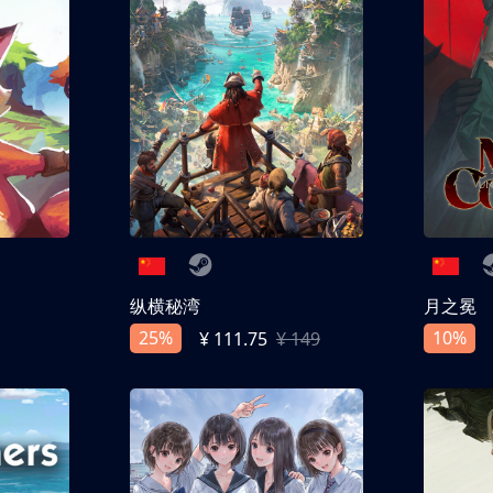
纵横秘湾
月之冕
25%
10%
¥ 111.75
¥ 149