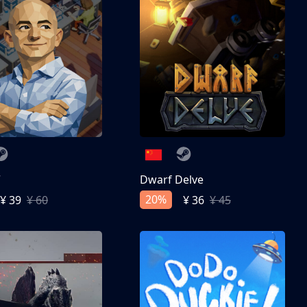
亨
Dwarf Delve
20%
¥ 39
¥ 60
¥ 36
¥ 45