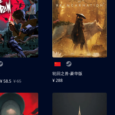
子
轮回之兽-豪华版
¥ 288
¥ 58.5
¥ 65