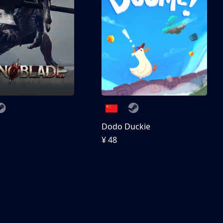
刀
Dodo Duckie
¥ 48