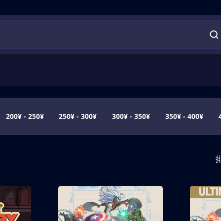
200¥ - 250¥
250¥ - 300¥
300¥ - 350¥
350¥ - 400¥