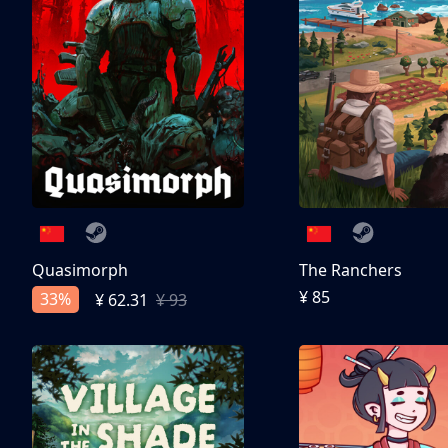
Quasimorph
The Ranchers
¥ 85
33%
¥ 62.31
¥ 93