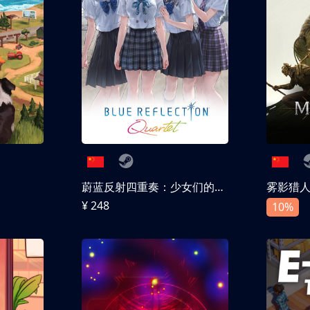
蔚蓝反射四重奏：少女们的奇迹
雾影猎
¥ 248
10%