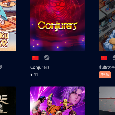
器
Conjurers
电商大
¥ 41
35%