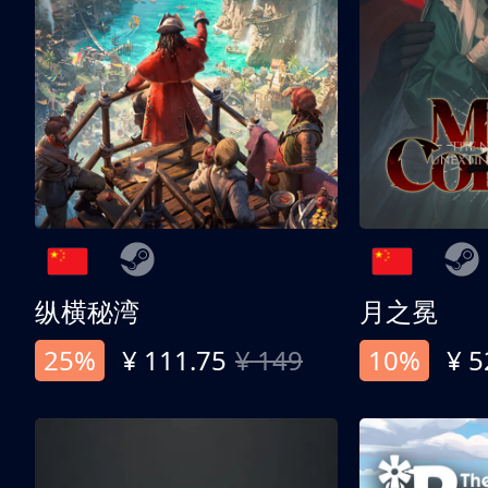
纵横秘湾
月之冕
25%
¥ 111.75
¥ 149
10%
¥ 5