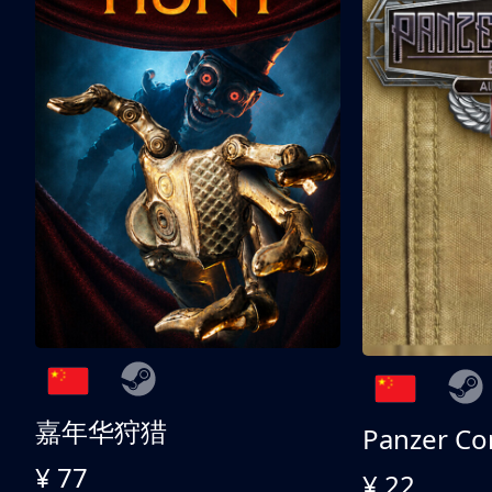
嘉年华狩猎
¥ 77
¥ 22