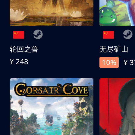
轮回之兽
无尽矿山
¥ 248
10%
¥ 3