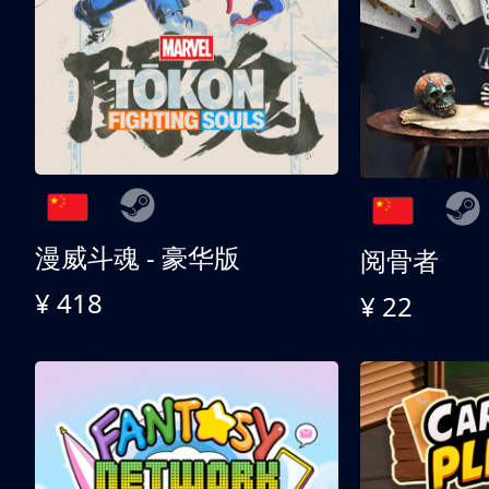
漫威斗魂 - 豪华版
阅骨者
¥ 418
¥ 22