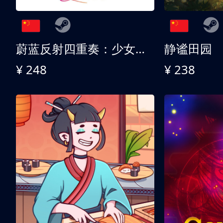
蔚蓝反射四重奏：少女们的奇迹
静谧田园
¥ 248
¥ 238