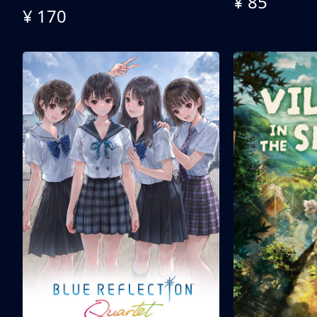
¥ 85
¥ 170