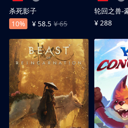
杀死影子
轮回之兽-
¥ 288
10%
¥ 58.5
¥ 65