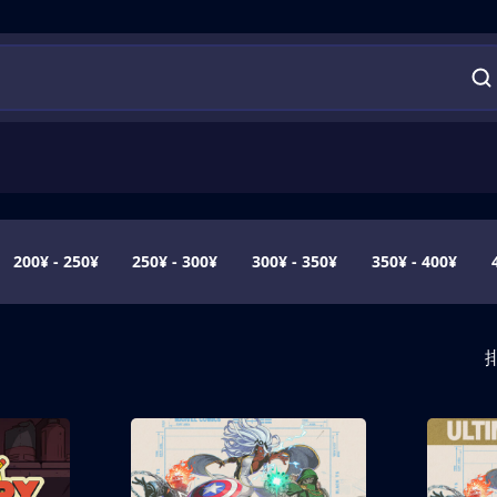
200¥ - 250¥
250¥ - 300¥
300¥ - 350¥
350¥ - 400¥