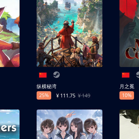
纵横秘湾
月之冕
25%
10%
¥ 111.75
¥ 149