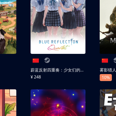
蔚蓝反射四重奏：少女们的奇迹
雾影猎
¥ 248
10%