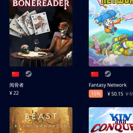
阅骨者
Fantasy Network
¥ 22
15%
¥ 50.15
¥ 5