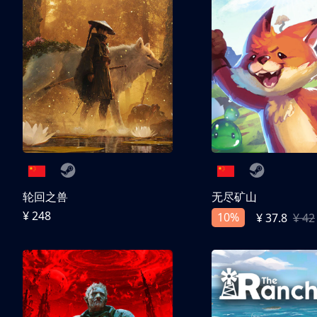
轮回之兽
无尽矿山
¥ 248
10%
¥ 37.8
¥ 42