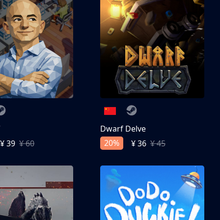
亨
Dwarf Delve
20%
¥ 39
¥ 60
¥ 36
¥ 45