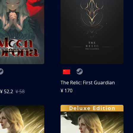
The Relic: First Guardian
¥ 170
¥ 52.2
¥ 58