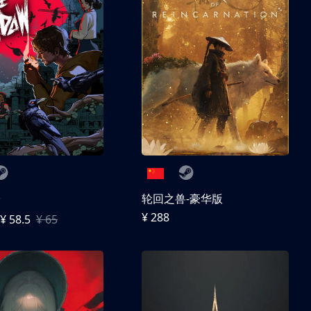
子
轮回之兽-豪华版
¥ 288
¥ 58.5
¥ 65