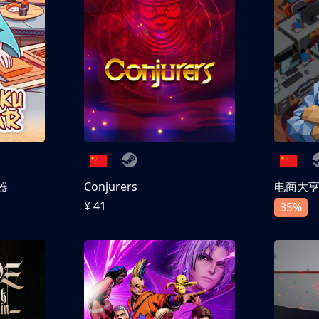
器
Conjurers
电商大
¥ 41
35%