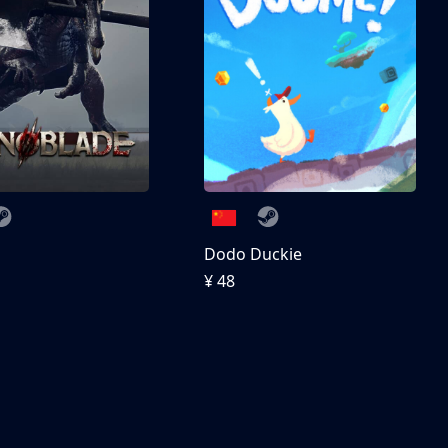
刀
Dodo Duckie
¥ 48