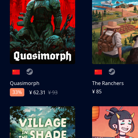
Quasimorph
The Ranchers
¥ 85
33%
¥ 62.31
¥ 93